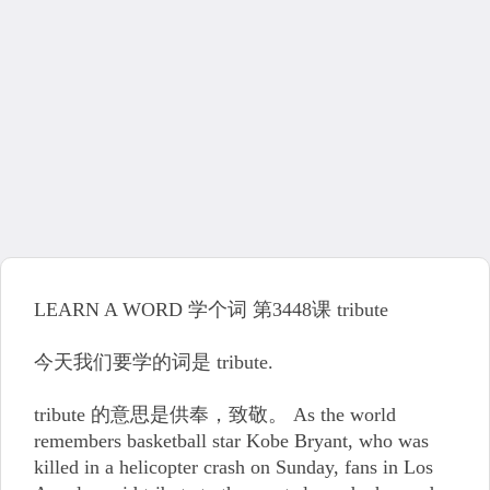
LEARN A WORD 学个词 第3448课 tribute
今天我们要学的词是 tribute.
tribute 的意思是供奉，致敬。 As the world
remembers basketball star Kobe Bryant, who was
killed in a helicopter crash on Sunday, fans in Los