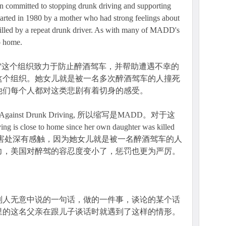
committed to stopping drunk driving and supporting
 started in 1980 by a mother who had strong feelings about
killed by a repeat drunk driver. As with many of MADD's
o home.
”这个组织致力于防止醉酒驾车，并帮助遭遇不幸的
了这个组织。她女儿就是被一名多次醉酒驾车的人撞死
他们每个人都对这类悲剧有着切身的感受。
ainst Drunk Driving, 所以缩写是MADD。对于这
is close to home since her own daughter was killed
她对醉酒驾车的害处深有感触，因为她女儿就是被一名醉酒驾车的人
力，美国对醉驾的容忍度变小了，惩罚也更为严厉。
别人无意中说的一句话，做的一件事，谈论的某个话
里的这名父亲在跟儿子谈话时就遇到了这样的情形。