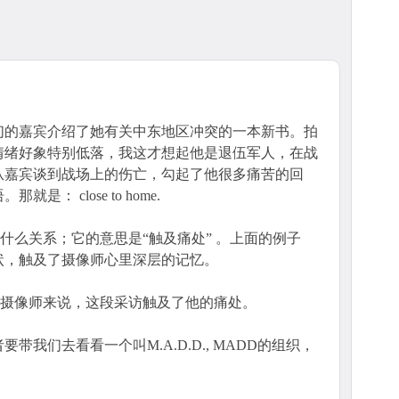
们的嘉宾介绍了她有关中东地区冲突的一本新书。拍
情绪好象特别低落，我这才想起他是退伍军人，在战
从嘉宾谈到战场上的伤亡，勾起了他很多痛苦的回
： close to home.
家其实没什么关系；它的意思是“触及痛处” 。上面的例子
状，触及了摄像师心里深层的记忆。
e to home. 对摄像师来说，这段采访触及了他的痛处。
我们去看看一个叫M.A.D.D., MADD的组织，