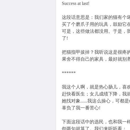
Success at last!
这段话意思是：我们家的猫有个
买了个磨爪子用的玩具，鼓励它
可是，这些做法都没用。于是，
了!
把猫指甲拔掉？我听说这是很疼的
果舍不得自己的家具，最好就别
******
我这个人啊，就是热心肠儿，喜
赶快看医生；女儿成绩下降，我
她找对象......我这么操心，可都是t
辜负了我一番苦心!
下面这段话中的选民，也和我一
怨两句就算了。我们来听听看：