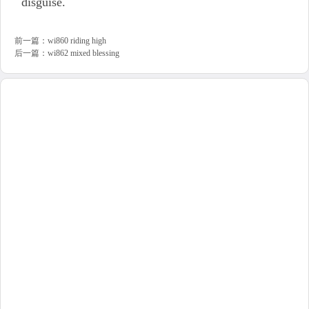
disguise.
前一篇：
wi860 riding high
后一篇：
wi862 mixed blessing