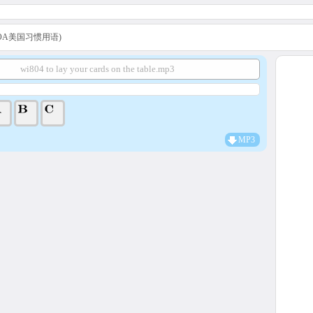
s (VOA美国习惯用语)
wi804 to lay your cards on the table.mp3
MP3