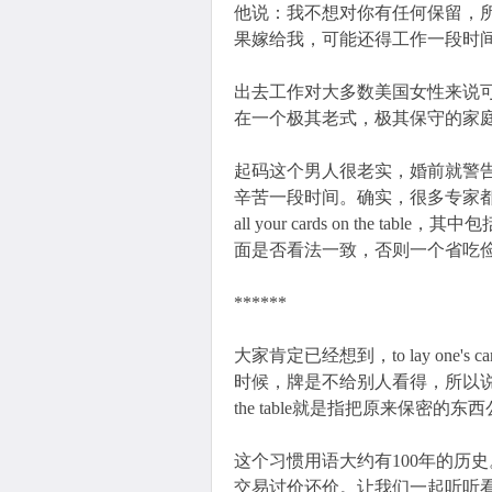
他说：我不想对你有任何保留，
果嫁给我，可能还得工作一段时
出去工作对大多数美国女性来说
在一个极其老式，极其保守的家
起码这个男人很老实，婚前就警
辛苦一段时间。确实，很多专家都建
all your cards on the
面是否看法一致，否则一个省吃
******
大家肯定已经想到，to lay one's 
时候，牌是不给别人看得，所以说，to lay one's
the table就是指把原来保密的东
这个习惯用语大约有100年的历
交易讨价还价。让我们一起听听