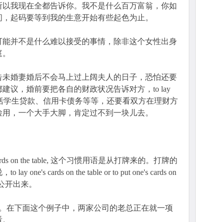
所以我现在全都告诉你。我不是什么百万富翁，你如
间，起码要等到我的生意开始有些起色为止。
可能并不是什么难以接受的事情，除非这个女性出身
庭。
告未婚妻婚后不会马上过上阔夫人的日子，恐怕还要
议，婚前要把各自的财政状况告诉对方，to lay
 table，其中包括学生贷款、信用卡债务等等，还要看双方在理财方
俭用，一个大手大脚，肯定过不到一块儿去。
cards on the table, 这个习惯用语是从打牌来的。打牌的
 cards on the table or to put one's cards on
西公开出来。
史。在下面这个例子中，两家公司的老总正在就一项
看。