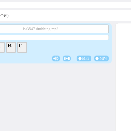
A学个词)
lw3547 drubbing.mp3
MP3
MP4