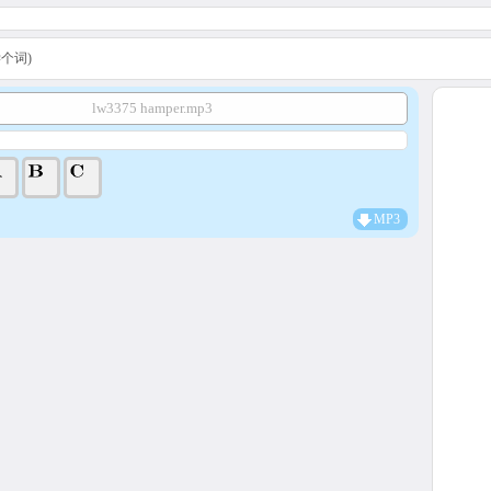
A学个词)
lw3375 hamper.mp3
MP3