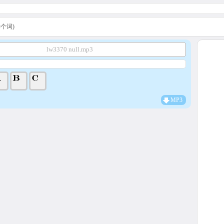
A学个词)
lw3370 null.mp3
MP3