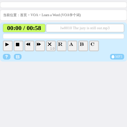
当前位置：
首页
>
VOA
>
Learn a Word (VOA学个词)
00:00 / 00:58
lw0010 The jury is still out.mp3
1.0
MP3