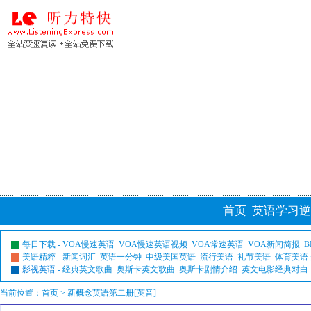
首页
英语学习逆
每日下载
-
VOA慢速英语
VOA慢速英语视频
VOA常速英语
VOA新闻简报
B
美语精粹
-
新闻词汇
英语一分钟
中级美国英语
流行美语
礼节美语
体育美语
影视英语
-
经典英文歌曲
奥斯卡英文歌曲
奥斯卡剧情介绍
英文电影经典对白
当前位置：
首页
> 新概念英语第二册[英音]