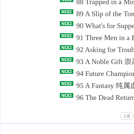
88 Trapped in 
89 A Slip of the 
90 What's for 
91 Three Men in
92 Asking for T
93 A Noble Gif
94 Future Cham
95 A Fantasy 纯
96 The Dead Re
上页