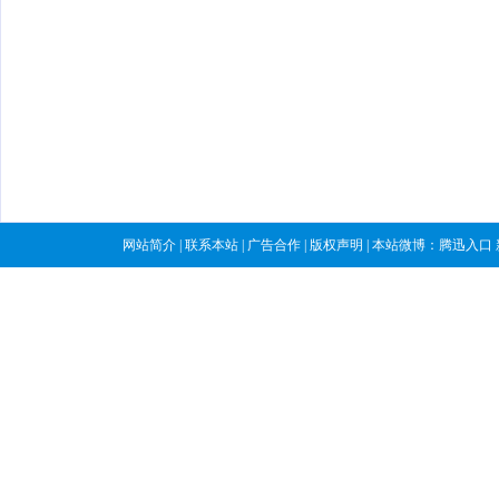
网站简介
|
联系本站
|
广告合作
|
版权声明
| 本站微博：
腾迅入口