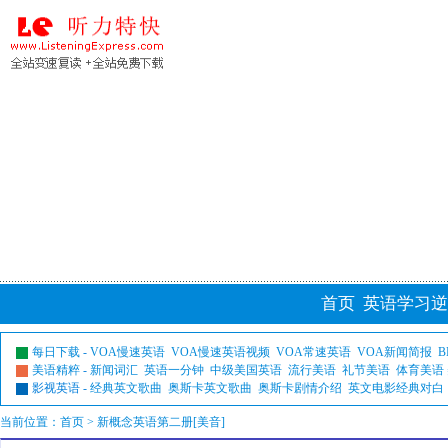
首页
英语学习逆
每日下载
-
VOA慢速英语
VOA慢速英语视频
VOA常速英语
VOA新闻简报
B
美语精粹
-
新闻词汇
英语一分钟
中级美国英语
流行美语
礼节美语
体育美语
影视英语
-
经典英文歌曲
奥斯卡英文歌曲
奥斯卡剧情介绍
英文电影经典对白
当前位置：
首页
> 新概念英语第二册[美音]