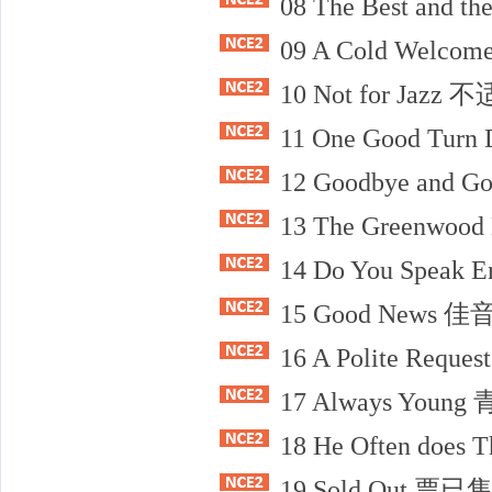
08 The Best an
09 A Cold Welco
10 Not for Ja
11 One Good Tur
12 Goodbye an
13 The Greenwo
14 Do You Spea
15 Good News 佳
16 A Polite Re
17 Always Youn
18 He Often d
19 Sold Out 票已