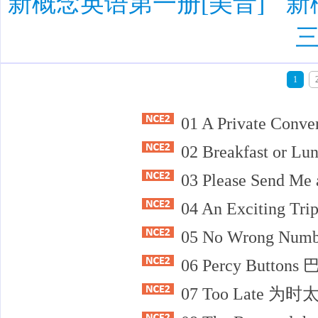
新概念英语第一册[美音]
新
三
1
01 A Private Con
02 Breakfast o
03 Please Sen
04 An Exciting
05 No Wrong N
06 Percy Button
07 Too Late 为时