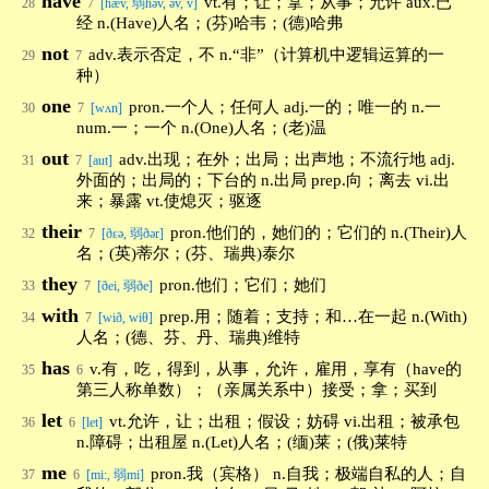
have
vt.有；让；拿；从事；允许 aux.已
28
7
[hæv, 弱həv, əv, v]
经 n.(Have)人名；(芬)哈韦；(德)哈弗
not
adv.表示否定，不 n.“非”（计算机中逻辑运算的一
29
7
种）
one
pron.一个人；任何人 adj.一的；唯一的 n.一
30
7
[wʌn]
num.一；一个 n.(One)人名；(老)温
out
adv.出现；在外；出局；出声地；不流行地 adj.
31
7
[aut]
外面的；出局的；下台的 n.出局 prep.向；离去 vi.出
来；暴露 vt.使熄灭；驱逐
their
pron.他们的，她们的；它们的 n.(Their)人
32
7
[ðεə, 弱ðər]
名；(英)蒂尔；(芬、瑞典)泰尔
they
pron.他们；它们；她们
33
7
[ðei, 弱ðe]
with
prep.用；随着；支持；和…在一起 n.(With)
34
7
[wið, wiθ]
人名；(德、芬、丹、瑞典)维特
has
v.有，吃，得到，从事，允许，雇用，享有（have的
35
6
第三人称单数）；（亲属关系中）接受；拿；买到
let
vt.允许，让；出租；假设；妨碍 vi.出租；被承包
36
6
[let]
n.障碍；出租屋 n.(Let)人名；(缅)莱；(俄)莱特
me
pron.我（宾格） n.自我；极端自私的人；自
37
6
[mi:, 弱mi]