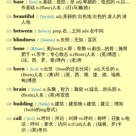
base
n.基础；底部；垒 adj.卑鄙的；低劣的 vt.以…
133
2
[beis]
作基础 n.(Base)人名；(日)马濑(姓)
beautiful
adj.美丽的 出色地 出色的 迷人的 迷
134
2
['bju:tiful]
人地
between
prep.在…之间 adv.在中间
135
2
[bi'twi:n]
blindness
n.失明；无知；盲区
136
2
['blaidnis]
bone
美[bon]] n.骨；骨骼 vt.剔去...的骨；施骨
137
2
[英[bəʊn]
肥于 vi.苦学；专心致志 n.(Bone)人名；(英)博恩；
(法、西、罗、塞)博内；(老)奔
born
v.出世（bear的过去分词） adj.天生的 n.
138
2
[bɔ:n]
(Born)人名；(柬)邦；(英、西、俄、捷、德、瑞典、
匈)博恩
brain
n.头脑，智力；脑袋 vt.猛击…的头部 n.
139
2
[brein]
(Brain)人名；(英)布雷恩
building
n.建筑；建筑物 v.建筑；建立；增加
140
2
['bildiŋ]
（build的ing形式）
call
vi.呼叫；拜访；叫牌 vt.呼叫；称呼；召集 n.电
141
2
[kɔ:l]
话；呼叫；要求；访问 n.(Call)人名；(瑞典、罗)卡
尔；(英)考尔