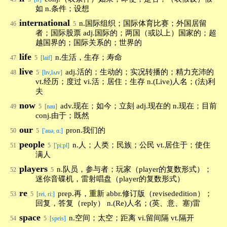
如 n.条件；设想
international
n.国际组织；国际体育比赛；外国居留
46
5
者；国际股票 adj.国际的；两国（或以上）国家的；超
越国界的；国际关系的；世界的
life
n.生活，生存；寿命
47
5
[laif]
live
adj.活的；生动的；实况转播的；精力充沛的
48
5
[lɪv,lʌɪv]
vt.经历；度过 vi.活；居住；生存 n.(Live)人名；(法)利
夫
now
adv.现在；如今；立刻 adj.现在的 n.现在；目前
49
5
[nau]
conj.由于；既然
our
pron.我们的
50
5
['auə, ɑ:]
people
n.人；人类；民族；公民 vt.居住于；使住
51
5
['pi:pl]
满人
players
n.队员，参与者；玩家（player的复数形式）；
52
5
迷你音碟机，雷射唱盘（player的复数形式）
re
prep.再，重新 abbr.修订版（revisededition）；
53
5
[rei, ri:]
回复，答复（reply） n.(Re)人名；(英、意、塞)雷
space
n.空间；太空；距离 vi.留间隔 vt.隔开
54
5
[speis]