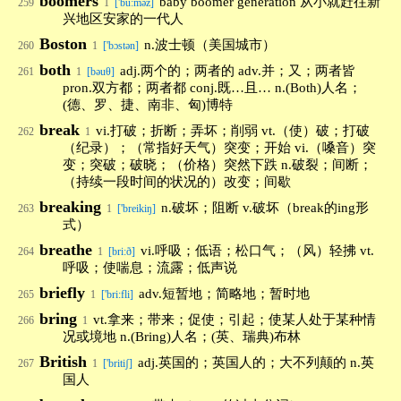
boomers
baby boomer generation 从小就赶往新
259
1
['buːməz]
兴地区安家的一代人
Boston
n.波士顿（美国城市）
260
1
['bɔstən]
both
adj.两个的；两者的 adv.并；又；两者皆
261
1
[bəuθ]
pron.双方都；两者都 conj.既…且… n.(Both)人名；
(德、罗、捷、南非、匈)博特
break
vi.打破；折断；弄坏；削弱 vt.（使）破；打破
262
1
（纪录）；（常指好天气）突变；开始 vi.（嗓音）突
变；突破；破晓；（价格）突然下跌 n.破裂；间断；
（持续一段时间的状况的）改变；间歇
breaking
n.破坏；阻断 v.破坏（break的ing形
263
1
['breikiŋ]
式）
breathe
vi.呼吸；低语；松口气；（风）轻拂 vt.
264
1
[bri:ð]
呼吸；使喘息；流露；低声说
briefly
adv.短暂地；简略地；暂时地
265
1
['bri:fli]
bring
vt.拿来；带来；促使；引起；使某人处于某种情
266
1
况或境地 n.(Bring)人名；(英、瑞典)布林
British
adj.英国的；英国人的；大不列颠的 n.英
267
1
['britiʃ]
国人