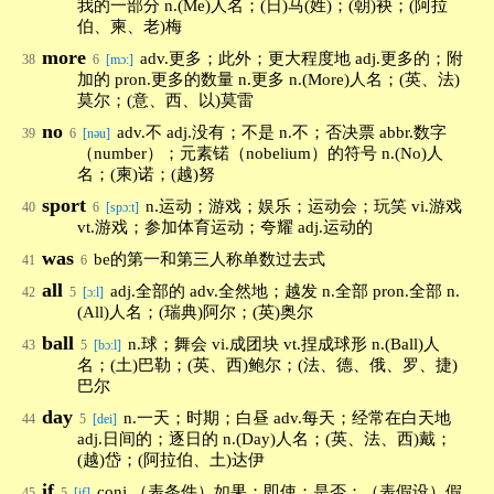
我的一部分 n.(Me)人名；(日)马(姓)；(朝)袂；(阿拉
伯、柬、老)梅
more
adv.更多；此外；更大程度地 adj.更多的；附
38
6
[mɔ:]
加的 pron.更多的数量 n.更多 n.(More)人名；(英、法)
莫尔；(意、西、以)莫雷
no
adv.不 adj.没有；不是 n.不；否决票 abbr.数字
39
6
[nəu]
（number）；元素锘（nobelium）的符号 n.(No)人
名；(柬)诺；(越)努
sport
n.运动；游戏；娱乐；运动会；玩笑 vi.游戏
40
6
[spɔ:t]
vt.游戏；参加体育运动；夸耀 adj.运动的
was
be的第一和第三人称单数过去式
41
6
all
adj.全部的 adv.全然地；越发 n.全部 pron.全部 n.
42
5
[ɔ:l]
(All)人名；(瑞典)阿尔；(英)奥尔
ball
n.球；舞会 vi.成团块 vt.捏成球形 n.(Ball)人
43
5
[bɔ:l]
名；(土)巴勒；(英、西)鲍尔；(法、德、俄、罗、捷)
巴尔
day
n.一天；时期；白昼 adv.每天；经常在白天地
44
5
[dei]
adj.日间的；逐日的 n.(Day)人名；(英、法、西)戴；
(越)岱；(阿拉伯、土)达伊
if
conj.（表条件）如果；即使；是否；（表假设）假
45
5
[if]