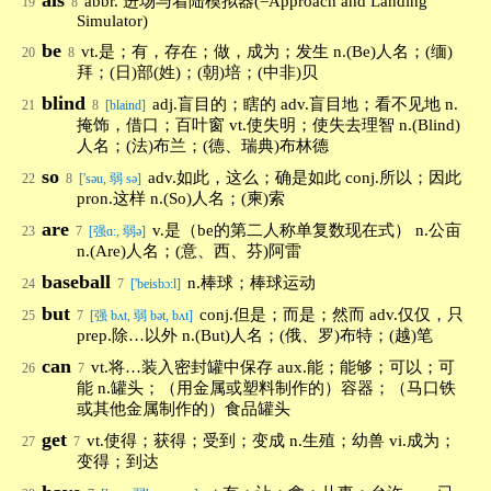
als
abbr. 进场与着陆模拟器(=Approach and Landing
19
8
Simulator)
be
vt.是；有，存在；做，成为；发生 n.(Be)人名；(缅)
20
8
拜；(日)部(姓)；(朝)培；(中非)贝
blind
adj.盲目的；瞎的 adv.盲目地；看不见地 n.
21
8
[blaind]
掩饰，借口；百叶窗 vt.使失明；使失去理智 n.(Blind)
人名；(法)布兰；(德、瑞典)布林德
so
adv.如此，这么；确是如此 conj.所以；因此
22
8
['səu, 弱 sə]
pron.这样 n.(So)人名；(柬)索
are
v.是（be的第二人称单复数现在式） n.公亩
23
7
[强ɑ:, 弱ə]
n.(Are)人名；(意、西、芬)阿雷
baseball
n.棒球；棒球运动
24
7
['beisbɔ:l]
but
conj.但是；而是；然而 adv.仅仅，只
25
7
[强 bʌt, 弱 bət, bʌt]
prep.除…以外 n.(But)人名；(俄、罗)布特；(越)笔
can
vt.将…装入密封罐中保存 aux.能；能够；可以；可
26
7
能 n.罐头；（用金属或塑料制作的）容器；（马口铁
或其他金属制作的）食品罐头
get
vt.使得；获得；受到；变成 n.生殖；幼兽 vi.成为；
27
7
变得；到达