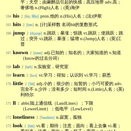
平；天空；由麻醉品引起的快感；高压地带 adv.高；
奢侈地 n.(High)人名；(英)海伊
his
pron.他的 n.(His)人名；(法)伊斯
164
2
[hiz, 弱iz]
hits
n. [计]采样数 名词hit的复数形式.
165
2
[hɪts]
jump
n.跳跃；暴涨；惊跳 vt.跳跃；使跳跃；跳
166
2
[dʒʌmp]
过；突升 vi.跳跃；暴涨；猛增 n.(Jump)人名；(英)江
普
known
adj.已知的；知名的；大家知道的 v.知道
167
2
[nəun]
（know的过去分词）
lab
n.实验室，研究室
168
2
[læb]
learn
vt.学习；得知；认识到 vi.学习；获悉
169
2
[lə:n]
little
adj.小的；很少的；短暂的；小巧可爱的 adv.
170
2
['litl]
完全不 n.少许；没有多少；短时间 n.(Little)人名；(英)
利特尔
ll
abbr.陆上通信线（LandLines）；下限
171
2
（LowerLimit）；低电平（LowLevel）
loneliness
n.寂寞，孤独
172
2
['ləunlinis]
look
vt.看；期待；注意；面向；看上去像 vi.看；
173
2
[luk]