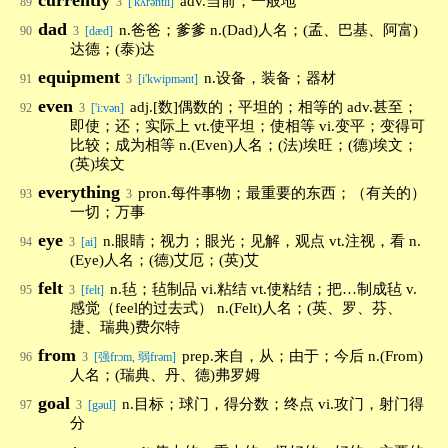
currently
adv.当前；一般地
89
3
['kʌrəntli]
dad
n.爸爸；爹爹 n.(Dad)人名；(孟、巴基、阿富)
90
3
[dæd]
达德；(泰)达
equipment
n.设备，装备；器材
91
3
[i'kwipmənt]
even
adj.[数]偶数的；平坦的；相等的 adv.甚至；
92
3
['i:vən]
即使；还；实际上 vt.使平坦；使相等 vi.变平；变得可
比较；成为相等 n.(Even)人名；(法)埃旺；(德)埃文；
(英)埃文
everything
pron.每件事物；最重要的东西；（有关的）
93
3
一切；万事
eye
n.眼睛；视力；眼光；见解，观点 vt.注视，看 n.
94
3
[ai]
(Eye)人名；(德)艾厄；(英)艾
felt
n.毡；毡制品 vi.粘结 vt.使粘结；把…制成毡 v.
95
3
[felt]
感觉（feel的过去式） n.(Felt)人名；(英、罗、芬、
捷、瑞典)费尔特
from
prep.来自，从；由于；今后 n.(From)
96
3
[强frɔm, 弱frəm]
人名；(瑞典、丹、德)弗罗姆
goal
n.目标；球门，得分数；终点 vi.攻门，射门得
97
3
[gəul]
分