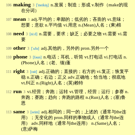
making
n.发展；制造；形成 v.制作（make的现
106
3
['meikiŋ]
在分词）
mean
adj.平均的；卑鄙的；低劣的；吝啬的 vt.意味；
107
3
想要；意欲 n.平均值 vi.用意 n.(Mean)人名；(柬)棉
need
n.需要，要求；缺乏；必要之物 vt.需要 vi.需
108
3
[ni:d]
要
other
adj.其他的，另外的 pron.另外一个
109
3
['ʌðə]
phone
n.电话；耳机，听筒 vt.打电话 vi.打电话 n.
110
3
[fəun]
(Phone)人名；(老、缅)蓬
right
adj.正确的；直接的；右方的 vi.复正；恢复平
111
3
[rait]
稳 n.正确；右边；正义 adv.正确地；恰当地；彻底地
vt.纠正 n.(Right)人名；(英)赖特
run
vi.经营；奔跑；运转 vt.管理，经营；运行；参赛 n.
112
3
奔跑；赛跑；趋向；奔跑的路程 n.(Run)人名；(塞)鲁
恩
same
adj.相同的；同一的；上述的（通常与the连
113
3
[seim]
用）；无变化的 pron.同样的事物或人（通常与the连
用） adv.同样地（通常与the连用） n.(Same)人名；
(意)萨梅