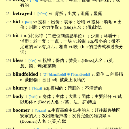
250
1
['bi:ŋ]
有的
betrayed
vt. 背叛；出卖；泄露；显露
251
1
[bɪ'treɪ]
bid
vt.投标；出价；表示；吩咐 vi.投标；吩咐 n.出
252
1
[bid]
价；叫牌；努力争取 n.(Bid)人名；(俄)比德
bit
n.[计]比特（二进位制信息单位）；少量；马嚼子；
253
1
辅币；老一套；一点，一块 vt.控制 adj.很小的；微不
足道的 adv.有点儿；相当 vt.咬（bite的过去式和过去分
词）
bless
vt.祝福；保佑；赞美 n.(Bless)人名；(英、
254
1
[bles]
意、德、匈)布莱斯
blindfolded
v. 蒙住 ... 的眼睛
255
1
英 ['blaɪndfəʊld] 美 ['blaɪndfoʊld]
n. 蒙眼物；盲目 adj. 被蒙上眼睛的
blurry
adj.模糊的；污脏的；不清楚的
256
1
['blə:ri]
body
n.身体；主体；大量；团体；主要部分 vt.赋
257
1
['bɔdi]
以形体 n.(Body)人名；(英、法、罗)博迪
boomer
n.生育高峰中出生的人；赶往新兴地区
258
1
['bu:mə]
安家的人；发出隆隆声者；发育完全的雄袋鼠 n.
(Boomer)人名；(英)布默