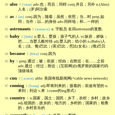
also
adv.也；而且；同样 conj.并且；另外 n.(Also)
80
3
['ɔ:lsəu]
人名；(罗)阿尔索
as
conj.因为；随着；虽然；依照；当…时 prep.如
81
3
[æz]
同；当作；以…的身份 adv.同样地；和…一样的
astronauts
n. 宇航员 名词astronaut的复数.
82
3
['æstrənɔːts]
baby
n.婴儿，婴孩；孩子气的人 vt.纵容，娇纵；
83
3
['beibi]
把……当婴儿般对待 adj.婴儿的；幼小的 n.(Baby)人
名；(法、葡)巴比；(英)巴比，芭比(女名)；(俄)巴贝
because
conj.因为
84
3
[bi'kɔz]
by
prep.通过；被；依据；经由；在附近；在……之前
85
3
adv.通过；经过；附近；[互联网]白俄罗斯的国家代码
顶级域名
cnn
abbr. 美国有线新闻网(=cable news network)
86
3
[ˌsiːen'en]
coming
adj.即将到来的；接着的；前途有望的 n.
87
3
['kʌmiŋ]
来到；到达 v.来（come的ing形式）
country
n.国家，国土；国民；乡下，农村；乡村；故乡
88
3
adj.祖国的，故乡的；地方的，乡村的；国家的；粗鲁
的；乡村音乐的