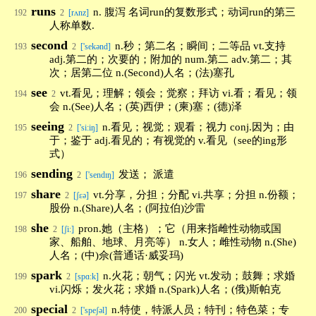
runs
n. 腹泻 名词run的复数形式；动词run的第三
192
2
[rʌnz]
人称单数.
second
n.秒；第二名；瞬间；二等品 vt.支持
193
2
['sekənd]
adj.第二的；次要的；附加的 num.第二 adv.第二；其
次；居第二位 n.(Second)人名；(法)塞孔
see
vt.看见；理解；领会；觉察；拜访 vi.看；看见；领
194
2
会 n.(See)人名；(英)西伊；(柬)塞；(德)泽
seeing
n.看见；视觉；观看；视力 conj.因为；由
195
2
['si:iŋ]
于；鉴于 adj.看见的；有视觉的 v.看见（see的ing形
式）
sending
发送； 派遣
196
2
['sendɪŋ]
share
vt.分享，分担；分配 vi.共享；分担 n.份额；
197
2
[ʃεə]
股份 n.(Share)人名；(阿拉伯)沙雷
she
pron.她（主格）；它（用来指雌性动物或国
198
2
[ʃi:]
家、船舶、地球、月亮等） n.女人；雌性动物 n.(She)
人名；(中)佘(普通话·威妥玛)
spark
n.火花；朝气；闪光 vt.发动；鼓舞；求婚
199
2
[spɑ:k]
vi.闪烁；发火花；求婚 n.(Spark)人名；(俄)斯帕克
special
n.特使，特派人员；特刊；特色菜；专
200
2
['speʃəl]