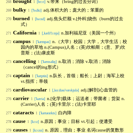
brought
v.带来（bring的过去分词）
268
1
[brɔ:t]
bulky
adj.体积大的；庞大的；笨重的
269
1
['bʌlki]
burned
adj.焦头烂额 v.[外科]烧伤（burn的过去
270
1
[bə:nd]
式）
California
n.加利福尼亚（美国一个州）
271
1
[,kæli'fɔ:njə]
campus
n.（大学）校园；大学，大学生活；校
272
1
['kæmpəs]
园内的草地 n.(Campus)人名；(英)坎帕斯；(意、罗)坎
普斯；(法)康皮斯
cancelling
n.取消；消除 v.取消；消除
273
1
['kænsəliŋ]
（cancel的ing形式）
captain
n.队长，首领；船长；上尉；海军上校
274
1
['kæptin]
vt.指挥；率领
cardiovascular
adj.[解剖]心血管的
275
1
[,kɑ:diəu'væskjulə]
carrier
n.[化学]载体；运送者；带菌者；货架 n.
276
1
['kæriə]
(Carrier)人名；(英)卡里尔；(法)卡里耶
cataracts
白内障
277
1
['kætərækts]
cause
n.原因；事业；目标 vt.引起；使遭受
278
1
[kɔ:z]
causes
n. 原因，理由；事业 名词cause的复数形
279
1
[kɔːzɪz]