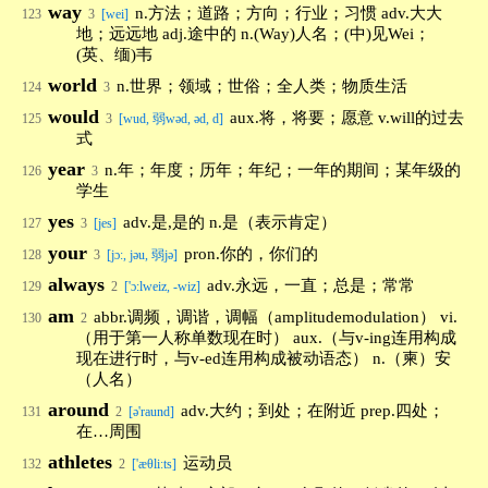
way
n.方法；道路；方向；行业；习惯 adv.大大
123
3
[wei]
地；远远地 adj.途中的 n.(Way)人名；(中)见Wei；
(英、缅)韦
world
n.世界；领域；世俗；全人类；物质生活
124
3
would
aux.将，将要；愿意 v.will的过去
125
3
[wud, 弱wəd, əd, d]
式
year
n.年；年度；历年；年纪；一年的期间；某年级的
126
3
学生
yes
adv.是,是的 n.是（表示肯定）
127
3
[jes]
your
pron.你的，你们的
128
3
[jɔ:, jəu, 弱jə]
always
adv.永远，一直；总是；常常
129
2
['ɔ:lweiz, -wiz]
am
abbr.调频，调谐，调幅（amplitudemodulation） vi.
130
2
（用于第一人称单数现在时） aux.（与v-ing连用构成
现在进行时，与v-ed连用构成被动语态） n.（柬）安
（人名）
around
adv.大约；到处；在附近 prep.四处；
131
2
[ə'raund]
在…周围
athletes
运动员
132
2
['æθliːts]