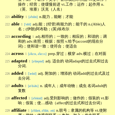
操作；经营；使缓慢前进 vi.工作；运作；起作用 n.
（英、埃塞）沃克（人名）
ability
n.能力，能耐；才能
221
1
[ə'biliti]
able
adj.能；[经管]有能力的；能干的 n.(Able)人
222
1
['eibl]
名；(伊朗)阿布勒；(英)埃布尔
according
adj.相符的；一致的；相应的；和谐的；调
223
1
和的 adv.依照；根据；按照 v.给予(accord的现在分
词)；使和谐一致；使符合；使适合
across
prep.穿过；横穿 adv.横过；在对面
224
1
[ə'krɔs, ə'krɔ:s]
adapted
adj. 适合的 动词adapt的过去式和过去
225
1
[ə'dæptɪd]
分词.
added
adj. 附加的；增添的 动词add的过去式及过
226
1
['ædɪd]
去分词.
adults
n. 成年人；成年动物；成虫 名词adult的
227
1
[æ'dʌlts]
复数
affected
adj.受到影响的；做作的；假装的 vt.影
228
1
[ə'fektid]
响；假装；使…感动（affect的过去式和过去分词）
affiliate
n.联号；隶属的机构等 vt.使附
229
1
[ə'filieit, ə'filiit, -eit]