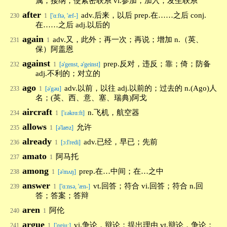
属；接纳；使紧密联系 vi.参加，加入；发生联系
after
adv.后来，以后 prep.在……之后 conj.
230
1
['ɑ:ftə, 'æf-]
在……之后 adj.以后的
again
adv.又，此外；再一次；再说；增加 n.（英、
231
1
保）阿盖恩
against
prep.反对，违反；靠；倚；防备
232
1
[ə'genst, ə'geinst]
adj.不利的；对立的
ago
adv.以前，以往 adj.以前的；过去的 n.(Ago)人
233
1
[ə'gəu]
名；(英、西、意、塞、瑞典)阿戈
aircraft
n.飞机，航空器
234
1
['εəkrɑ:ft]
allows
允许
235
1
[ə'laʊz]
already
adv.已经，早已；先前
236
1
[ɔ:l'redi]
amato
阿马托
237
1
among
prep.在…中间；在…之中
238
1
[ə'mʌŋ]
answer
vt.回答；符合 vi.回答；符合 n.回
239
1
['ɑ:nsə, 'æn-]
答；答案；答辩
aren
阿伦
240
1
argue
vi.争论，辩论；提出理由 vt.辩论，争论；
241
1
['ɑgju:]