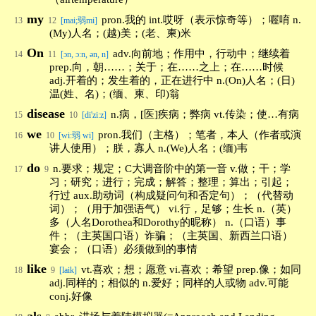
my
pron.我的 int.哎呀（表示惊奇等）；喔唷 n.
13
12
[mai;弱mi]
(My)人名；(越)美；(老、柬)米
On
adv.向前地；作用中，行动中；继续着
14
11
[ɔn, ɔ:n, ən, n]
prep.向，朝……；关于；在……之上；在……时候
adj.开着的；发生着的，正在进行中 n.(On)人名；(日)
温(姓、名)；(缅、柬、印)翁
disease
n.病，[医]疾病；弊病 vt.传染；使…有病
15
10
[di'zi:z]
we
pron.我们（主格）；笔者，本人（作者或演
16
10
[wi:弱 wi]
讲人使用）；朕，寡人 n.(We)人名；(缅)韦
do
n.要求；规定；C大调音阶中的第一音 v.做；干；学
17
9
习；研究；进行；完成；解答；整理；算出；引起；
行过 aux.助动词（构成疑问句和否定句）；（代替动
词）；（用于加强语气） vi.行，足够；生长 n.（英）
多（人名Dorothea和Dorothy的昵称） n.（口语）事
件；（主英国口语）诈骗；（主英国、新西兰口语）
宴会；（口语）必须做到的事情
like
vt.喜欢；想；愿意 vi.喜欢；希望 prep.像；如同
18
9
[laik]
adj.同样的；相似的 n.爱好；同样的人或物 adv.可能
conj.好像