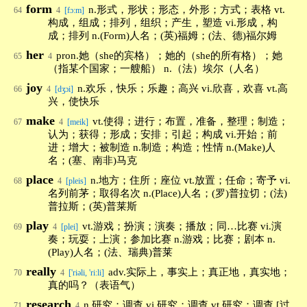
form
n.形式，形状；形态，外形；方式；表格 vt.
64
4
[fɔ:m]
构成，组成；排列，组织；产生，塑造 vi.形成，构
成；排列 n.(Form)人名；(英)福姆；(法、德)福尔姆
her
pron.她（she的宾格）；她的（she的所有格）；她
65
4
（指某个国家；一艘船） n.（法）埃尔（人名）
joy
n.欢乐，快乐；乐趣；高兴 vi.欣喜，欢喜 vt.高
66
4
[dʒɔi]
兴，使快乐
make
vt.使得；进行；布置，准备，整理；制造；
67
4
[meik]
认为；获得；形成；安排；引起；构成 vi.开始；前
进；增大；被制造 n.制造；构造；性情 n.(Make)人
名；(塞、南非)马克
place
n.地方；住所；座位 vt.放置；任命；寄予 vi.
68
4
[pleis]
名列前茅；取得名次 n.(Place)人名；(罗)普拉切；(法)
普拉斯；(英)普莱斯
play
vt.游戏；扮演；演奏；播放；同…比赛 vi.演
69
4
[plei]
奏；玩耍；上演；参加比赛 n.游戏；比赛；剧本 n.
(Play)人名；(法、瑞典)普莱
really
adv.实际上，事实上；真正地，真实地；
70
4
['riəli, 'ri:li]
真的吗？（表语气）
research
n.研究；调查 vi.研究；调查 vt.研究；调查 [过
71
4