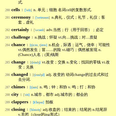
式.
cells
n. 单元；细胞 名词cell的复数形式.
280
1
['selz]
ceremony
n.典礼，仪式；礼节，礼仪；客
281
1
['seriməuni]
套，虚礼
certainly
adv.当然；行（用于回答）；必定
282
1
['sə:tənli]
challenge
n.挑战；怀疑 vt.向…挑战；对…质疑
283
1
chance
n.机会，际遇；运气，侥幸；可能性
284
1
[tʃɑ:ns, tʃæns]
vt.偶然发生；冒……的险 vi.碰巧；偶然被发现 n.
(Chance)人名；(英)钱斯
change
vt.改变；交换 n.变化；找回的零钱 vi.改
285
1
[tʃeindʒ]
变；兑换
changed
adj. 改变的 动词change的过去式和过
286
1
[tʃeɪndʒd]
去分词.
chimes
n. 鸣；钟；和协 v. 鸣；打；和协
287
1
[tʃaɪm]
city
n.城市，都市 adj.城市的；都会的
288
1
['siti]
clappers
拍板
289
1
[k'læpəz]
closing
adj.收盘的；结束的；结尾的 n.结尾辞
290
1
['kləuziŋ]
v.关闭（close的ing形式）