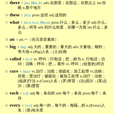
there
adv.在那里；在那边；在那点上 int.你
55
5
[ðεə, 弱ðə, ðr]
瞧 n.那个地方
these
pron.这些 adj.这些的
56
5
[ði:z]
what
pron.什么；多么；多少 adj.什么；
57
5
[hwɔt, hwʌt, 弱hwət]
多么；何等 adv.到什么程度，在哪一方面 int.什么；多
么
an
art.一（在元音音素前）
58
4
big
adj.大的；重要的；量大的 adv.大量地；顺利；
59
4
[big]
夸大地 n.(Big)人名；(土)比格
called
vt. 呼叫；打电话；把 ...称为 n. 打电话；访
60
4
[kɔːl]
问；召唤；呼叫；把 ... 看作 vi. 呼叫；(短暂的)拜访
cure
vt.治疗；治愈；使硫化；加工处理 vi.治病；
61
4
[kjuə]
痊愈；受治疗；被硫化；被加工处理 n.治疗；治愈；
[临床]疗法 n.(Cure)人名；(罗)库雷；(法)屈尔；(英)丘
尔；(塞)楚雷
each
adj.每；各自的 adv.每个；各自 pron.每个；各
62
4
[i:tʃ]
自
every
adj.每一的，每个的；每隔…的 n.(Every)人
63
4
['evri]
名；(英)埃夫里