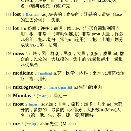
看起来；注意；面向 n.看；样子；面容 n.(Look)人
名；(瑞典)洛克；(英)卢克
lost
adj.失去的；丧失的；迷惑的 v.遗失（lose
174
2
[lɔst, lɔ:st]
的过去分词）；失败
lot
n.份额；许多；命运；阄 adv.（与形容词和副词连
175
2
用）很，非常；（与动词连用）非常 pron.大量，许多
vt.分组，把…划分（常与out连用）；把（土地）划分
成块 vi.抽签，拈阄
mass
n.块，团；群众，民众；大量，众多；质量 adj.群
176
2
众的，民众的；大规模的，集中的 vi.聚集起来，聚集
vt.使集合
medicine
n.药；医学；内科；巫术 vt.用药物治
177
2
['medisin]
疗；给…用药
microgravity
n.[生理]微重力
178
2
[,maikrəu'græviti]
Monday
n.星期一
179
2
['mʌndi]
most
adv.最；非常，极其；最多；几乎 adj.大部
180
2
[məust]
分的，多数的；最多的 n.大部分，大多数 n.(Most)人
名；(德、俄、法、芬、捷、英)莫斯特
mr
abbr.先生（Mister）
181
2
['mistə(r)]