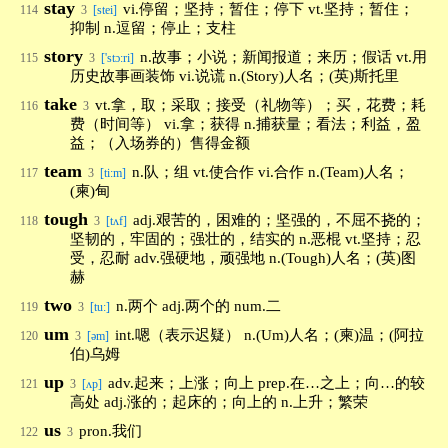
stay
vi.停留；坚持；暂住；停下 vt.坚持；暂住；
114
3
[stei]
抑制 n.逗留；停止；支柱
story
n.故事；小说；新闻报道；来历；假话 vt.用
115
3
['stɔ:ri]
历史故事画装饰 vi.说谎 n.(Story)人名；(英)斯托里
take
vt.拿，取；采取；接受（礼物等）；买，花费；耗
116
3
费（时间等） vi.拿；获得 n.捕获量；看法；利益，盈
益；（入场券的）售得金额
team
n.队；组 vt.使合作 vi.合作 n.(Team)人名；
117
3
[ti:m]
(柬)甸
tough
adj.艰苦的，困难的；坚强的，不屈不挠的；
118
3
[tʌf]
坚韧的，牢固的；强壮的，结实的 n.恶棍 vt.坚持；忍
受，忍耐 adv.强硬地，顽强地 n.(Tough)人名；(英)图
赫
two
n.两个 adj.两个的 num.二
119
3
[tu:]
um
int.嗯（表示迟疑） n.(Um)人名；(柬)温；(阿拉
120
3
[əm]
伯)乌姆
up
adv.起来；上涨；向上 prep.在…之上；向…的较
121
3
[ʌp]
高处 adj.涨的；起床的；向上的 n.上升；繁荣
us
pron.我们
122
3