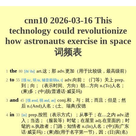
cnn10 2026-03-16 This
technology could revolutionize
how astronauts exercise in space
词频表
the
art.这；那 adv.更加（用于比较级，最高级前）
1
80
[ði/ ðə]
to
adv.向前；（门等）关上 prep.
2
55
[强 tu:, 弱 tu, 辅音前弱tə, t]
到；向；（表示时间、方向）朝…方向 n.(To)人名；
(柬)多；(中)脱(普通话·威妥玛)
and
conj.和，与；就；而且；但是；然
3
45
[强 ænd, 弱 ənd, ən]
后 n.(And)人名；(土、瑞典)安德
in
prep.按照（表示方式）；从事于；在…之内 adv.进
4
33
[in]
入；当选；（服装等）时髦；在屋里 adj.在里面的；时
髦的 n.执政者；门路；知情者 n.(In)人名；(中)演(广东
话·威妥玛)；(柬)殷(用于名字第一节)，因；(日)寅(名)