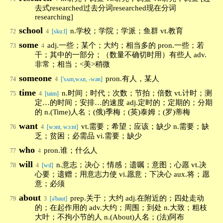
去式researched过去分词researched现在分词
researching]
school
n.学校；学院；学派；鱼群 vt.教育
72
4
[sku:l]
some
adj.一些；某个；大约；相当多的 pron.一些；若
73
4
干；其中的一部分；（数量不确切时用）有些人 adv.
非常；相当；<美>稍微
someone
pron.有人，某人
74
4
['sʌm,wʌn, -wən]
time
n.时间；时代；次数；节拍；倍数 vt.计时；测
75
4
[taim]
定…的时间；安排…的速度 adj.定时的；定期的；分期
的 n.(Time)人名；(俄)季梅；(英)泰姆；(罗)蒂梅
want
vt.需要；希望；应该；缺少 n.需要；缺
76
4
[wɔnt, wɔ:nt]
乏；贫困；必需品 vi.需要；缺少
who
pron.谁；什么人
77
4
will
n.意志；决心；情感；遗嘱；意图；心愿 vt.决
78
4
[wɪl]
心要；遗赠；用意志力使 vi.愿意；下决心 aux.将；愿
意；必须
about
prep.关于；大约 adj.在附近的；四处走动
79
3
[ə'baut]
的；在起作用的 adv.大约；周围；到处 n.大致；粗枝
大叶；不拘小节的人 n.(About)人名；(法)阿布