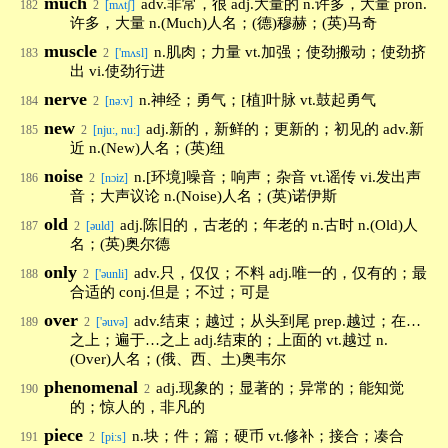
much
adv.非常，很 adj.大量的 n.许多，大量 pron.
182
2
[mʌtʃ]
许多，大量 n.(Much)人名；(德)穆赫；(英)马奇
muscle
n.肌肉；力量 vt.加强；使劲搬动；使劲挤
183
2
['mʌsl]
出 vi.使劲行进
nerve
n.神经；勇气；[植]叶脉 vt.鼓起勇气
184
2
[nə:v]
new
adj.新的，新鲜的；更新的；初见的 adv.新
185
2
[nju:, nu:]
近 n.(New)人名；(英)纽
noise
n.[环境]噪音；响声；杂音 vt.谣传 vi.发出声
186
2
[nɔiz]
音；大声议论 n.(Noise)人名；(英)诺伊斯
old
adj.陈旧的，古老的；年老的 n.古时 n.(Old)人
187
2
[əuld]
名；(英)奥尔德
only
adv.只，仅仅；不料 adj.唯一的，仅有的；最
188
2
['əunli]
合适的 conj.但是；不过；可是
over
adv.结束；越过；从头到尾 prep.越过；在…
189
2
['əuvə]
之上；遍于…之上 adj.结束的；上面的 vt.越过 n.
(Over)人名；(俄、西、土)奥韦尔
phenomenal
adj.现象的；显著的；异常的；能知觉
190
2
的；惊人的，非凡的
piece
n.块；件；篇；硬币 vt.修补；接合；凑合
191
2
[pi:s]