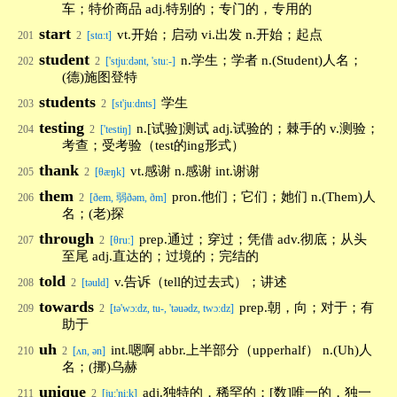
车；特价商品 adj.特别的；专门的，专用的
start
vt.开始；启动 vi.出发 n.开始；起点
201
2
[stɑ:t]
student
n.学生；学者 n.(Student)人名；
202
2
['stju:dənt, 'stu:-]
(德)施图登特
students
学生
203
2
[st'juːdnts]
testing
n.[试验]测试 adj.试验的；棘手的 v.测验；
204
2
['testiŋ]
考查；受考验（test的ing形式）
thank
vt.感谢 n.感谢 int.谢谢
205
2
[θæŋk]
them
pron.他们；它们；她们 n.(Them)人
206
2
[ðem, 弱ðəm, ðm]
名；(老)探
through
prep.通过；穿过；凭借 adv.彻底；从头
207
2
[θru:]
至尾 adj.直达的；过境的；完结的
told
v.告诉（tell的过去式）；讲述
208
2
[təuld]
towards
prep.朝，向；对于；有
209
2
[tə'wɔ:dz, tu-, 'təuədz, twɔ:dz]
助于
uh
int.嗯啊 abbr.上半部分（upperhalf） n.(Uh)人
210
2
[ʌn, ən]
名；(挪)乌赫
unique
adj.独特的，稀罕的；[数]唯一的，独一
211
2
[ju:'ni:k]