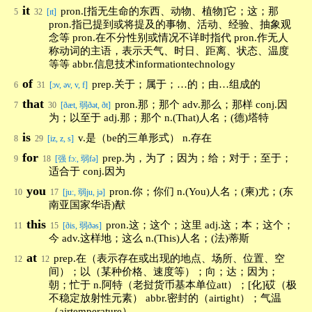
it
pron.[指无生命的东西、动物、植物]它；这；那
5
32
[ɪt]
pron.指已提到或将提及的事物、活动、经验、抽象观
念等 pron.在不分性别或情况不详时指代 pron.作无人
称动词的主语，表示天气、时日、距离、状态、温度
等等 abbr.信息技术informationtechnology
of
prep.关于；属于；…的；由…组成的
6
31
[ɔv, əv, v, f]
that
pron.那；那个 adv.那么；那样 conj.因
7
30
[ðæt, 弱ðət, ðt]
为；以至于 adj.那；那个 n.(That)人名；(德)塔特
is
v.是（be的三单形式） n.存在
8
29
[iz, z, s]
for
prep.为，为了；因为；给；对于；至于；
9
18
[强 fɔ:, 弱fə]
适合于 conj.因为
you
pron.你；你们 n.(You)人名；(柬)尤；(东
10
17
[ju:, 弱ju, jə]
南亚国家华语)猷
this
pron.这；这个；这里 adj.这；本；这个；
11
15
[ðis, 弱ðəs]
今 adv.这样地；这么 n.(This)人名；(法)蒂斯
at
prep.在（表示存在或出现的地点、场所、位置、空
12
12
间）；以（某种价格、速度等）；向；达；因为；
朝；忙于 n.阿特（老挝货币基本单位att）；[化]砹（极
不稳定放射性元素） abbr.密封的（airtight）；气温
（airtemperature）