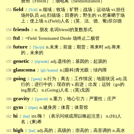
费用（FreeIn）；场电离（fieldionization）
field
n.领域；牧场；旷野；战场；运动场 vi.担任
153
2
['fi:ld]
场外队员 adj.扫描场；田赛的；野生的 vt.把暴晒于场
上；使上场 n.(Field)人名；(英、法、德、葡)菲尔德
friends
n. 朋友 名词friend的复数形式.
154
2
ftd
=Field Terminated Diode 场终止二极管
155
2
future
n.未来；前途；期货；将来时 adj.将来
156
2
['fju:tʃə]
的，未来的
genetic
adj.遗传的；基因的；起源的
157
2
[dʒi'netik]
glaucoma
n.[眼科]青光眼；绿内障
158
2
[glɔ:'kəumə]
going
n.行为；离去；工作情况；地面状况 adj.流
159
2
['gəuiŋ]
行的；进行中的；现存的 v.前进；出发；运转（go的
ing形式） n.(Going)人名；(英)戈因
gravity
n.重力，地心引力；严重性；庄严
160
2
['græviti]
gym
n.健身房；体育；体育馆
161
2
[dʒim]
hi
int.嗨！（表示问候或用以唤起注意） n.(Hi)人
162
2
[hai]
名；(柬)希
high
adj.高的；高级的；崇高的；高音调的 n.高水
163
2
[hai]