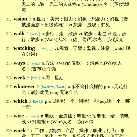
无二的 n.独一无二的人或物 n.(Unique)人名；(英)尤妮
克
vision
n.视力；美景；眼力；幻象；想象力；幻视（漫
212
2
威漫画旗下超级英雄） vt.想象；显现；梦见
walk
n.步行，走；散步 vt.散步；走过 vi.走，步
213
2
[wɔ:k]
行；散步 n.(Walk)人名；(德、葡)瓦尔克；(英)沃克
watching
vt.观看，守望；监视，注意（watch现
214
2
['wɔtʃiŋ]
在分词）
ways
n.方法（way的复数）；滑路 n.(Ways)人
215
2
[weiz]
名；(吉布)瓦伊斯
week
n.周，星期
216
2
[wi:k]
whatever
adj.不管什么样的 pron.无论什
217
2
[hwɔt'evə, 'hwət-]
么；诸如此类 conj.无论什么
which
pron.哪/那一个；哪/那一些 adj.哪一个；哪
218
2
[hwitʃ]
一些
wire
n.电线；金属丝；电报 vt.拍电报；给…装电
219
2
['waiə]
线 vi.打电报 n.(Wire)人名；(英)怀尔
work
n.工作；[物]功；产品；操作；职业；行为；事
220
2
业；工厂；著作；文学、音乐或艺术作品 vt.使工作；