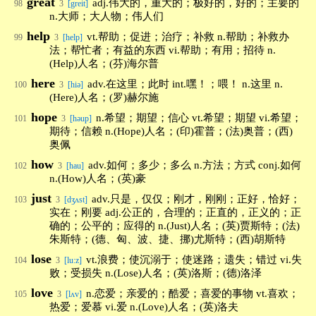
great
adj.伟大的，重大的；极好的，好的；主要的
98
3
[greit]
n.大师；大人物；伟人们
help
vt.帮助；促进；治疗；补救 n.帮助；补救办
99
3
[help]
法；帮忙者；有益的东西 vi.帮助；有用；招待 n.
(Help)人名；(芬)海尔普
here
adv.在这里；此时 int.嘿！；喂！ n.这里 n.
100
3
[hiə]
(Here)人名；(罗)赫尔施
hope
n.希望；期望；信心 vt.希望；期望 vi.希望；
101
3
[həup]
期待；信赖 n.(Hope)人名；(印)霍普；(法)奥普；(西)
奥佩
how
adv.如何；多少；多么 n.方法；方式 conj.如何
102
3
[hau]
n.(How)人名；(英)豪
just
adv.只是，仅仅；刚才，刚刚；正好，恰好；
103
3
[dʒʌst]
实在；刚要 adj.公正的，合理的；正直的，正义的；正
确的；公平的；应得的 n.(Just)人名；(英)贾斯特；(法)
朱斯特；(德、匈、波、捷、挪)尤斯特；(西)胡斯特
lose
vt.浪费；使沉溺于；使迷路；遗失；错过 vi.失
104
3
[lu:z]
败；受损失 n.(Lose)人名；(英)洛斯；(德)洛泽
love
n.恋爱；亲爱的；酷爱；喜爱的事物 vt.喜欢；
105
3
[lʌv]
热爱；爱慕 vi.爱 n.(Love)人名；(英)洛夫