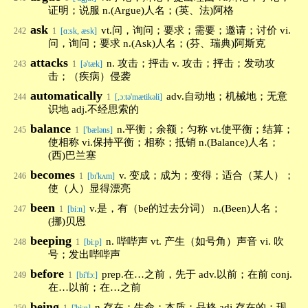
证明；说服 n.(Argue)人名；(英、法)阿格
ask
vt.问，询问；要求；需要；邀请；讨价 vi.
242
1
[ɑ:sk, æsk]
问，询问；要求 n.(Ask)人名；(芬、瑞典)阿斯克
attacks
n. 攻击；抨击 v. 攻击；抨击；发动攻
243
1
[ə'tæk]
击；（疾病）侵袭
automatically
adv.自动地；机械地；无意
244
1
[,ɔ:tə'mætikəli]
识地 adj.不经思索的
balance
n.平衡；余额；匀称 vt.使平衡；结算；
245
1
['bæləns]
使相称 vi.保持平衡；相称；抵销 n.(Balance)人名；
(西)巴兰塞
becomes
v. 变成；成为；变得；适合（某人）；
246
1
[bɪ'kʌm]
使（人）显得漂亮
been
v.是，有（be的过去分词） n.(Been)人名；
247
1
[bi:n]
(挪)贝恩
beeping
n. 哔哔声 vt. 产生（如号角）声音 vi. 吹
248
1
[biːp]
号；发出哔哔声
before
prep.在…之前，先于 adv.以前；在前 conj.
249
1
[bi'fɔ:]
在…以前；在…之前
being
n.存在；生命；本质；品格 adj.存在的；现