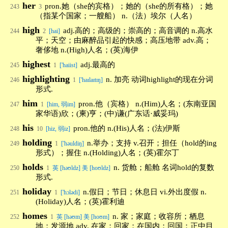
her
pron.她（she的宾格）；她的（she的所有格）；她
243
3
（指某个国家；一艘船） n.（法）埃尔（人名）
high
adj.高的；高级的；崇高的；高音调的 n.高水
244
2
[hai]
平；天空；由麻醉品引起的快感；高压地带 adv.高；
奢侈地 n.(High)人名；(英)海伊
highest
adj.最高的
245
1
['haiist]
highlighting
n. 加亮 动词highlight的现在分词
246
1
['haɪlaɪtɪŋ]
形式.
him
pron.他（宾格） n.(Him)人名；(东南亚国
247
1
[him, 弱im]
家华语)欣；(柬)亨；(中)谦(广东话·威妥玛)
his
pron.他的 n.(His)人名；(法)伊斯
248
10
[hiz, 弱iz]
holding
n.举办；支持 v.召开；担任（hold的ing
249
1
['həuldiŋ]
形式）；握住 n.(Holding)人名；(英)霍尔丁
holds
n. 货舱；船舱 名词hold的复数
250
1
英 [həʊldz] 美 [hoʊldz]
形式.
holiday
n.假日；节日；休息日 vi.外出度假 n.
251
1
['hɔlədi]
(Holiday)人名；(英)霍利迪
homes
n. 家；家庭；收容所；栖息
252
1
英 [həʊm] 美 [hoʊm]
地；发源地 adv. 在家；回家；在国内；回国；正中目