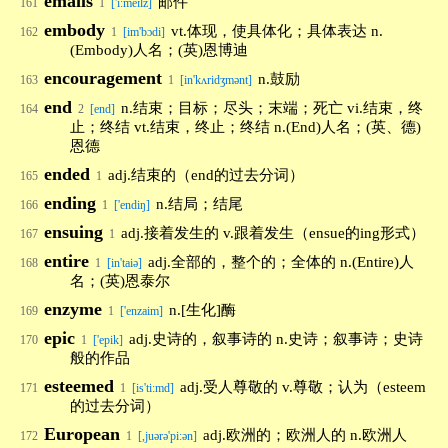
emails
邮件
161
1
['iːmeɪlz]
embody
vt.体现，使具体化；具体表达 n.
162
1
[im'bɔdi]
(Embody)人名；(英)恩博迪
encouragement
n.鼓励
163
1
[in'kʌridʒmənt]
end
n.结束；目标；尽头；末端；死亡 vi.结束，终
164
2
[end]
止；终结 vt.结束，终止；终结 n.(End)人名；(英、德)
恩德
ended
adj.结束的（end的过去分词）
165
1
ending
n.结局；结尾
166
1
['endiŋ]
ensuing
adj.接着发生的 v.跟着发生（ensue的ing形式）
167
1
entire
adj.全部的，整个的；全体的 n.(Entire)人
168
1
[in'taiə]
名；(英)恩泰尔
enzyme
n.[生化]酶
169
1
['enzaim]
epic
adj.史诗的，叙事诗的 n.史诗；叙事诗；史诗
170
1
['epik]
般的作品
esteemed
adj.受人尊敬的 v.尊敬；认为（esteem
171
1
[is'ti:md]
的过去分词）
European
adj.欧洲的；欧洲人的 n.欧洲人
172
1
[,juərə'pi:ən]