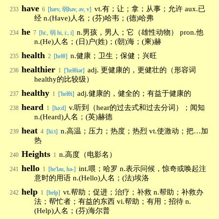
have
vt.有；让；拿；从事；允许 aux.已
233
6
[hæv, 弱həv, əv, v]
经 n.(Have)人名；(芬)哈韦；(德)哈弗
he
n.男孩，男人；它（雄性动物） pron.他
234
7
[hi:, 弱 hi, i:, i]
n.(He)人名；(日)户(姓)；(朝)海；(柬)赫
health
n.健康；卫生；保健；兴旺
235
2
[helθ]
healthier
adj. 更健康的，更健壮的（形容词
236
1
['helθiər]
healthy的比较级）
healthy
adj.健康的，健全的；有益于健康的
237
1
['helθi]
heard
v.听到（hear的过去式和过去分词）；闻知
238
1
[hə:d]
n.(Heard)人名；(英)赫德
heat
n.高温；压力；热度；热烈 vt.使激动；把…加
239
4
[hi:t]
热
Heights
n.高度（电影名）
240
1
hello
int.喂；哈罗 n.表示问候，惊奇或唤起注
241
1
[he'ləu, hə-]
意时的用语 n.(Hello)人名；(法)埃洛
help
vt.帮助；促进；治疗；补救 n.帮助；补救办
242
1
[help]
法；帮忙者；有益的东西 vi.帮助；有用；招待 n.
(Help)人名；(芬)海尔普