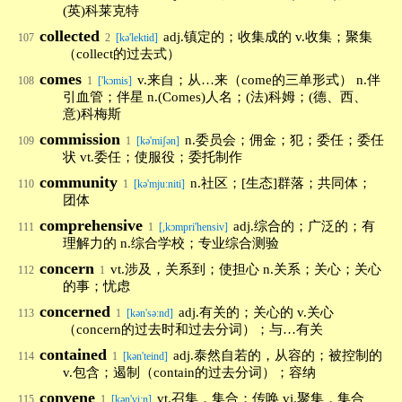
(英)科莱克特
collected
adj.镇定的；收集成的 v.收集；聚集
107
2
[kə'lektid]
（collect的过去式）
comes
v.来自；从…来（come的三单形式） n.伴
108
1
['kɔmis]
引血管；伴星 n.(Comes)人名；(法)科姆；(德、西、
意)科梅斯
commission
n.委员会；佣金；犯；委任；委任
109
1
[kə'miʃən]
状 vt.委任；使服役；委托制作
community
n.社区；[生态]群落；共同体；
110
1
[kə'mju:niti]
团体
comprehensive
adj.综合的；广泛的；有
111
1
[,kɔmpri'hensiv]
理解力的 n.综合学校；专业综合测验
concern
vt.涉及，关系到；使担心 n.关系；关心；关心
112
1
的事；忧虑
concerned
adj.有关的；关心的 v.关心
113
1
[kən'sə:nd]
（concern的过去时和过去分词）；与…有关
contained
adj.泰然自若的，从容的；被控制的
114
1
[kən'teind]
v.包含；遏制（contain的过去分词）；容纳
convene
vt.召集，集合；传唤 vi.聚集，集合
115
1
[kən'vi:n]