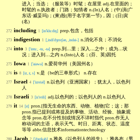
进入；当选；（服装等）时髦；在屋里 adj.在里面的；
时髦的 n.执政者；门路；知情者 n.(In)人名；(中)演(广
东话·威妥玛)；(柬)殷(用于名字第一节)，因；(日)寅
(名)
including
prep.包含，包括
272
1
[in'klu:diŋ]
indigestion
n.消化不良；不消化
273
1
[,indi'dʒestʃən, ,indai-]
into
prep.到…里；深入…之中；成为…状
274
3
['intu:, -tu, -tə]
况；进入到…之内 n.(Into)人名；(芬、英)因托
Iowa
n.爱荷华州（美国州名）
275
1
['aiəwə]
is
v.是（be的三单形式） n.存在
276
8
[iz, z, s]
Israel
n.以色列（亚洲国家）；犹太人，以色列
277
4
['izreiəl]
人
Israeli
adj.以色列的；以色列人的 n.以色列人
278
3
[iz'reili]
it
pron.[指无生命的东西、动物、植物]它；这；那
279
14
[ɪt]
pron.指已提到或将提及的事物、活动、经验、抽象观
念等 pron.在不分性别或情况不详时指代 pron.作无人
称动词的主语，表示天气、时日、距离、状态、温度
等等 abbr.信息技术informationtechnology
Jacob
n.雅各（以色列人的祖先）；雅各布（男
280
2
['dʒeikəb]