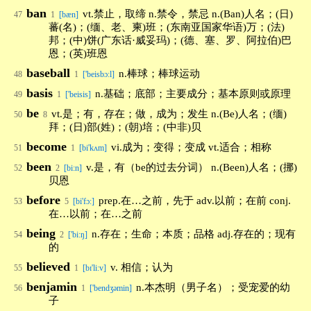
ban
vt.禁止，取缔 n.禁令，禁忌 n.(Ban)人名；(日)
47
1
[bæn]
蕃(名)；(缅、老、柬)班；(东南亚国家华语)万；(法)
邦；(中)饼(广东话·威妥玛)；(德、塞、罗、阿拉伯)巴
恩；(英)班恩
baseball
n.棒球；棒球运动
48
1
['beisbɔ:l]
basis
n.基础；底部；主要成分；基本原则或原理
49
1
['beisis]
be
vt.是；有，存在；做，成为；发生 n.(Be)人名；(缅)
50
8
拜；(日)部(姓)；(朝)培；(中非)贝
become
vi.成为；变得；变成 vt.适合；相称
51
1
[bi'kʌm]
been
v.是，有（be的过去分词） n.(Been)人名；(挪)
52
2
[bi:n]
贝恩
before
prep.在…之前，先于 adv.以前；在前 conj.
53
5
[bi'fɔ:]
在…以前；在…之前
being
n.存在；生命；本质；品格 adj.存在的；现有
54
2
['bi:ŋ]
的
believed
v. 相信；认为
55
1
[bɪ'liːv]
benjamin
n.本杰明（男子名）；受宠爱的幼
56
1
['bendʒəmin]
子