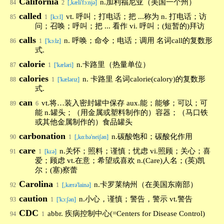
California
n.加利福尼亚（美国一个州）
84
2
[,kæli'fɔ:njə]
called
vt. 呼叫；打电话；把 ...称为 n. 打电话；访
85
1
[kɔːl]
问；召唤；呼叫；把 ... 看作 vi. 呼叫；(短暂的)拜访
calls
n. 呼唤；命令；电话；调用 名词call的复数形
86
1
['kɔːlz]
式.
calorie
n.卡路里（热量单位）
87
1
['kæləri]
calories
n. 卡路里 名词calorie(calory)的复数形
88
1
['kælərɪz]
式.
can
vt.将…装入密封罐中保存 aux.能；能够；可以；可
89
6
能 n.罐头；（用金属或塑料制作的）容器；（马口铁
或其他金属制作的）食品罐头
carbonation
n.碳酸饱和；碳酸化作用
90
1
[,kɑ:bə'neiʃən]
care
n.关怀；照料；谨慎；忧虑 vi.照顾；关心；喜
91
1
[kεə]
爱；顾虑 vt.在意；希望或喜欢 n.(Care)人名；(英)凯
尔；(塞)察蕾
Carolina
n.卡罗莱纳州（在美国东南部）
92
1
[,kærə'lainə]
caution
n.小心，谨慎；警告，警示 vt.警告
93
1
['kɔ:ʃən]
CDC
abbr. 疾病控制中心(=Centers for Disease Control)
94
1