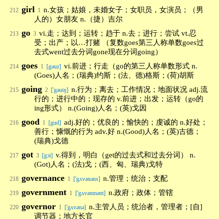
girl
n.女孩；姑娘，未婚女子；女职员，女演员；（男
212
1
人的）女朋友 n.（捷）吉尔
go
vi.走；达到；运转；趋于 n.去；进行；尝试 vt.忍
213
3
受；出产；以…打赌 （复数goes第三人称单数goes过
去式went过去分词gone现在分词going）
goes
vi.前进；行走（go的第三人称单数形式 n.
214
1
[gəuz]
(Goes)人名；(瑞典)约斯；(法、德)格斯；(荷)胡斯
going
n.行为；离去；工作情况；地面状况 adj.流
215
2
['gəuiŋ]
行的；进行中的；现存的 v.前进；出发；运转（go的
ing形式） n.(Going)人名；(英)戈因
good
adj.好的；优良的；愉快的；虔诚的 n.好处；
216
1
[gud]
善行；慷慨的行为 adv.好 n.(Good)人名；(英)古德；
(瑞典)戈德
got
v.得到，明白（get的过去式和过去分词） n.
217
3
[gɔt]
(Got)人名；(法)戈；(西、匈、瑞典)戈特
governance
n.管理；统治；支配
218
1
['gʌvənəns]
government
n.政府；政体；管辖
219
1
['gʌvənmənt]
governor
n.主管人员；统治者，管理者；[自]
220
1
['gʌvənə]
调节器；地方长官