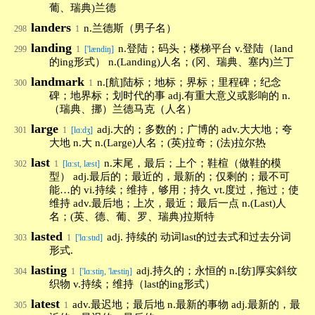
葡、瑞典)兰德
landers
n.兰德斯（男子名）
298
1
landing
n.登陆；码头；楼梯平台 v.登陆（land
299
1
['lændiŋ]
的ing形式） n.(Landing)人名；(冈、瑞典、塞内)兰丁
landmark
n.[航]陆标；地标；界标；里程碑；纪念
300
1
碑；地界标；划时代的事 adj.有重大意义或影响的 n.
（瑞典、挪）兰德马克（人名）
large
adj.大的；多数的；广博的 adv.大大地；夸
301
1
[lɑ:dʒ]
大地 n.大 n.(Large)人名；(英)拉奇；(法)拉尔热
last
n.末尾，最后；上个；鞋楦（做鞋的模
302
1
[lɑ:st, læst]
型） adj.最后的；最近的，最新的；仅剩的；最不可
能…的 vi.持续；维持，够用；持久 vt.度过，拖过；使
维持 adv.最后地；上次，最近；最后一点 n.(Last)人
名；(英、德、葡、罗、瑞典)拉斯特
lasted
adj. 持续的 动词last的过去式和过去分词
303
1
['lɑːstɪd]
形式.
lasting
adj.持久的；永恒的 n.[纺]厚实斜纹
304
1
['lɑ:stiŋ, 'læstiŋ]
织物 v.持续；维持（last的ing形式）
latest
adv.最迟地；最后地 n.最新的事物 adj.最新的，最
305
1