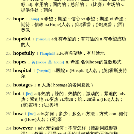
标 adj. 家用的；国内的；总部的；（比赛）主场的 v.
提供住处；朝向
hope
n.希望；期望；信心 vt.希望；期望 vi.希望；
253
1
[həup]
期待；信赖 n.(Hope)人名；(印)霍普；(法)奥普；(西)
奥佩
hopeful
adj.有希望的；有前途的 n.有希望成功
254
1
['həupful]
的人
hopefully
adv.有希望地，有前途地
255
1
['həupfuli]
hopes
n. 希望 名词hope的复数形式.
256
1
英 [həʊps] 美 [hoʊps]
hospital
n.医院 n.(Hospital)人名；(英)霍斯皮特
257
1
['hɔspitəl]
尔
hostages
n.人质( hostage的名词复数 )
258
3
hot
adj.热的；辣的；热情的；激动的；紧迫的 adv.
259
1
[hɔt]
热；紧迫地 vi.变热 vt.增加；给…加温 n.(Hot)人名；
(塞)霍特；(法)奥特
how
adv.如何；多少；多么 n.方法；方式 conj.如何
260
1
[hau]
n.(How)人名；(英)豪
however
adv.无论如何；不管怎样（接副词或形容
261
1
词）；然而；可是 conj.无论以何种方式;不管怎样