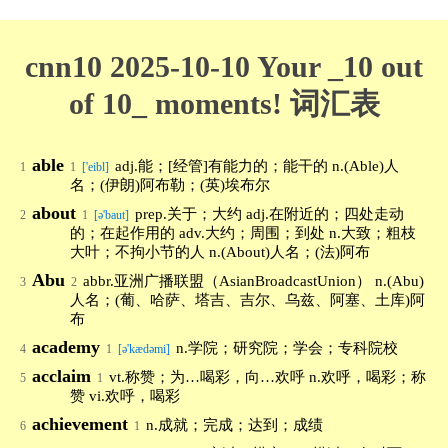
cnn10 2025-10-10 Your _10 out
of 10_ moments! 词汇表
able
adj.能；[经管]有能力的；能干的 n.(Able)人
1
1
['eibl]
名；(伊朗)阿布勒；(英)埃布尔
about
prep.关于；大约 adj.在附近的；四处走动
2
1
[ə'baut]
的；在起作用的 adv.大约；周围；到处 n.大致；粗枝
大叶；不拘小节的人 n.(About)人名；(法)阿布
Abu
abbr.亚洲广播联盟（AsianBroadcastUnion） n.(Abu)
3
2
人名；(葡、哈萨、塔吉、吉尔、乌兹、阿塞、土库)阿
布
academy
n.学院；研究院；学会；专科院校
4
1
[ə'kædəmi]
acclaim
vt.称赞；为…喝彩，向…欢呼 n.欢呼，喝彩；称
5
1
赞 vi.欢呼，喝彩
achievement
n.成就；完成；达到；成绩
6
1