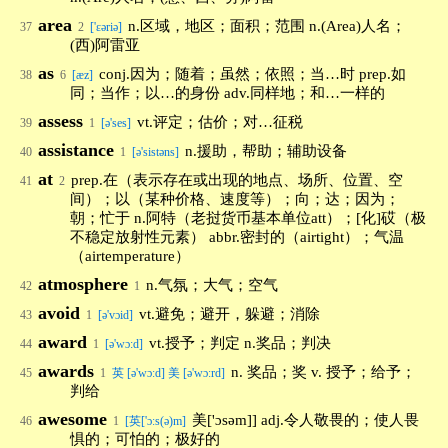
area
n.区域，地区；面积；范围 n.(Area)人名；
37
2
['εəriə]
(西)阿雷亚
as
conj.因为；随着；虽然；依照；当…时 prep.如
38
6
[æz]
同；当作；以…的身份 adv.同样地；和…一样的
assess
vt.评定；估价；对…征税
39
1
[ə'ses]
assistance
n.援助，帮助；辅助设备
40
1
[ə'sistəns]
at
prep.在（表示存在或出现的地点、场所、位置、空
41
2
间）；以（某种价格、速度等）；向；达；因为；
朝；忙于 n.阿特（老挝货币基本单位att）；[化]砹（极
不稳定放射性元素） abbr.密封的（airtight）；气温
（airtemperature）
atmosphere
n.气氛；大气；空气
42
1
avoid
vt.避免；避开，躲避；消除
43
1
[ə'vɔid]
award
vt.授予；判定 n.奖品；判决
44
1
[ə'wɔ:d]
awards
n. 奖品；奖 v. 授予；给予；
45
1
英 [ə'wɔːd] 美 [ə'wɔːrd]
判给
awesome
美['ɔsəm]] adj.令人敬畏的；使人畏
46
1
[英['ɔːs(ə)m]
惧的；可怕的；极好的