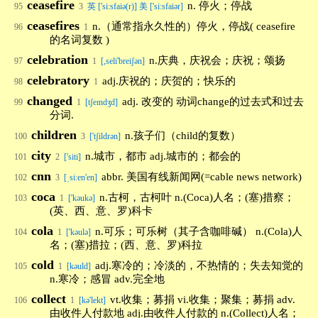
ceasefire
n. 停火；停战
95
3
英 ['si:sfaiə(r)] 美 ['si:sfaiər]
ceasefires
n.（通常指永久性的）停火，停战( ceasefire
96
1
的名词复数 )
celebration
n.庆典，庆祝会；庆祝；颂扬
97
1
[,seli'breiʃən]
celebratory
adj.庆祝的；庆贺的；快乐的
98
1
changed
adj. 改变的 动词change的过去式和过去
99
1
[tʃeɪndʒd]
分词.
children
n.孩子们（child的复数）
100
3
['tʃildrən]
city
n.城市，都市 adj.城市的；都会的
101
2
['siti]
cnn
abbr. 美国有线新闻网(=cable news network)
102
3
[ˌsiːen'en]
coca
n.古柯，古柯叶 n.(Coca)人名；(塞)措察；
103
1
['kəukə]
(英、西、意、罗)科卡
cola
n.可乐；可乐树（其子含咖啡碱） n.(Cola)人
104
1
['kəulə]
名；(塞)措拉；(西、意、罗)科拉
cold
adj.寒冷的；冷淡的，不热情的；失去知觉的
105
1
[kəuld]
n.寒冷；感冒 adv.完全地
collect
vt.收集；募捐 vi.收集；聚集；募捐 adv.
106
1
[kə'lekt]
由收件人付款地 adj.由收件人付款的 n.(Collect)人名；