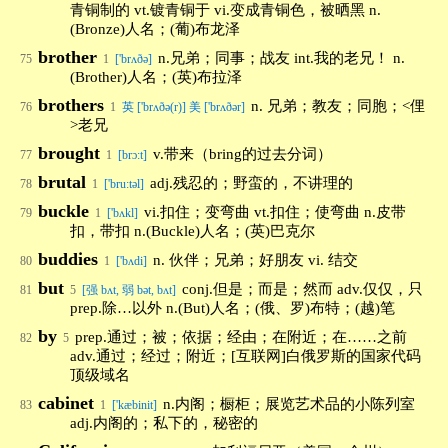
青铜制的 vt.镀青铜于 vi.变成青铜色，被晒黑 n.
(Bronze)人名；(葡)布龙泽
brother
n.兄弟；同事；战友 int.我的老兄！ n.
75
1
['brʌðə]
(Brother)人名；(英)布拉泽
brothers
n. 兄弟；教友；同胞；<俚
76
1
英 ['brʌðə(r)] 美 ['brʌðər]
>老兄
brought
v.带来（bring的过去分词）
77
1
[brɔ:t]
brutal
adj.残忍的；野蛮的，不讲理的
78
1
['bru:təl]
buckle
vi.扣住；变弯曲 vt.扣住；使弯曲 n.皮带
79
1
['bʌkl]
扣，带扣 n.(Buckle)人名；(英)巴克尔
buddies
n. 伙伴；兄弟；好朋友 vi. 结交
80
1
['bʌdi]
but
conj.但是；而是；然而 adv.仅仅，只
81
5
[强 bʌt, 弱 bət, bʌt]
prep.除…以外 n.(But)人名；(俄、罗)布特；(越)笔
by
prep.通过；被；依据；经由；在附近；在……之前
82
5
adv.通过；经过；附近；[互联网]白俄罗斯的国家代码
顶级域名
cabinet
n.内阁；橱柜；展览艺术品的小陈列室
83
1
['kæbinit]
adj.内阁的；私下的，秘密的