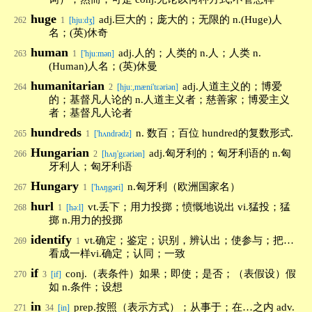
huge
adj.巨大的；庞大的；无限的 n.(Huge)人
262
1
[hju:dʒ]
名；(英)休奇
human
adj.人的；人类的 n.人；人类 n.
263
1
['hju:mən]
(Human)人名；(英)休曼
humanitarian
adj.人道主义的；博爱
264
2
[hju:,mæni'tεəriən]
的；基督凡人论的 n.人道主义者；慈善家；博爱主义
者；基督凡人论者
hundreds
n. 数百；百位 hundred的复数形式.
265
1
['hʌndrədz]
Hungarian
adj.匈牙利的；匈牙利语的 n.匈
266
2
[hʌŋ'gεəriən]
牙利人；匈牙利语
Hungary
n.匈牙利（欧洲国家名）
267
1
['hʌŋgəri]
hurl
vt.丢下；用力投掷；愤慨地说出 vi.猛投；猛
268
1
[hə:l]
掷 n.用力的投掷
identify
vt.确定；鉴定；识别，辨认出；使参与；把…
269
1
看成一样vi.确定；认同；一致
if
conj.（表条件）如果；即使；是否；（表假设）假
270
3
[if]
如 n.条件；设想
in
prep.按照（表示方式）；从事于；在…之内 adv.
271
34
[in]