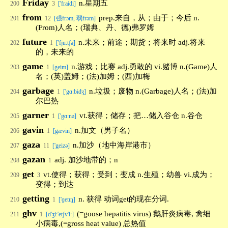
Friday
n.星期五
200
3
['fraidi]
from
prep.来自，从；由于；今后 n.
201
12
[强frɔm, 弱frəm]
(From)人名；(瑞典、丹、德)弗罗姆
future
n.未来；前途；期货；将来时 adj.将来
202
1
['fju:tʃə]
的，未来的
game
n.游戏；比赛 adj.勇敢的 vi.赌博 n.(Game)人
203
1
[geim]
名；(英)盖姆；(法)加姆；(西)加梅
garbage
n.垃圾；废物 n.(Garbage)人名；(法)加
204
1
['gɑ:bidʒ]
尔巴热
garner
vt.获得；储存；把…储入谷仓 n.谷仓
205
1
['gɑ:nə]
gavin
n.加文（男子名）
206
1
[gævin]
gaza
n.加沙（地中海岸港市）
207
11
['geizə]
gazan
adj. 加沙地带的；n
208
1
get
vt.使得；获得；受到；变成 n.生殖；幼兽 vi.成为；
209
3
变得；到达
getting
n. 获得 动词get的现在分词.
210
1
['ɡetɪŋ]
ghv
(=goose hepatitis virus) 鹅肝炎病毒, 禽细
211
1
[d'ʒiː'etʃv'iː]
小病毒,(=gross heat value) 总热值