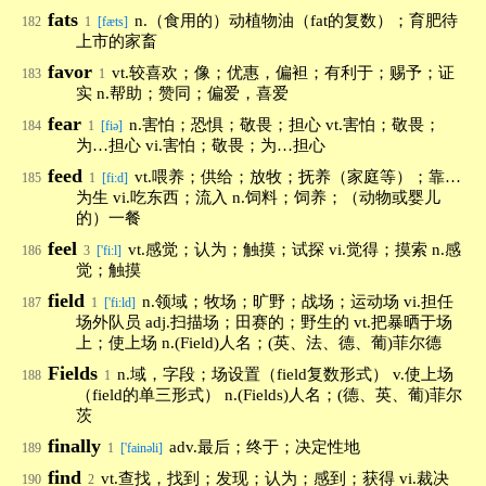
fats
n.（食用的）动植物油（fat的复数）；育肥待
182
1
[fæts]
上市的家畜
favor
vt.较喜欢；像；优惠，偏袒；有利于；赐予；证
183
1
实 n.帮助；赞同；偏爱，喜爱
fear
n.害怕；恐惧；敬畏；担心 vt.害怕；敬畏；
184
1
[fiə]
为…担心 vi.害怕；敬畏；为…担心
feed
vt.喂养；供给；放牧；抚养（家庭等）；靠…
185
1
[fi:d]
为生 vi.吃东西；流入 n.饲料；饲养；（动物或婴儿
的）一餐
feel
vt.感觉；认为；触摸；试探 vi.觉得；摸索 n.感
186
3
['fi:l]
觉；触摸
field
n.领域；牧场；旷野；战场；运动场 vi.担任
187
1
['fi:ld]
场外队员 adj.扫描场；田赛的；野生的 vt.把暴晒于场
上；使上场 n.(Field)人名；(英、法、德、葡)菲尔德
Fields
n.域，字段；场设置（field复数形式） v.使上场
188
1
（field的单三形式） n.(Fields)人名；(德、英、葡)菲尔
茨
finally
adv.最后；终于；决定性地
189
1
['fainəli]
find
vt.查找，找到；发现；认为；感到；获得 vi.裁决
190
2