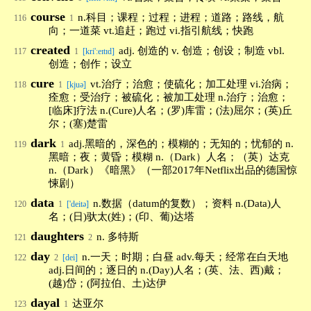
course
n.科目；课程；过程；进程；道路；路线，航
116
1
向；一道菜 vt.追赶；跑过 vi.指引航线；快跑
created
adj. 创造的 v. 创造；创设；制造 vbl.
117
1
[kri'ːeɪtɪd]
创造；创作；设立
cure
vt.治疗；治愈；使硫化；加工处理 vi.治病；
118
1
[kjuə]
痊愈；受治疗；被硫化；被加工处理 n.治疗；治愈；
[临床]疗法 n.(Cure)人名；(罗)库雷；(法)屈尔；(英)丘
尔；(塞)楚雷
dark
adj.黑暗的，深色的；模糊的；无知的；忧郁的 n.
119
1
黑暗；夜；黄昏；模糊 n.（Dark）人名；（英）达克
n.（Dark）《暗黑》（一部2017年Netflix出品的德国惊
悚剧）
data
n.数据（datum的复数）；资料 n.(Data)人
120
1
['deitə]
名；(日)驮太(姓)；(印、葡)达塔
daughters
n. 多特斯
121
2
day
n.一天；时期；白昼 adv.每天；经常在白天地
122
2
[dei]
adj.日间的；逐日的 n.(Day)人名；(英、法、西)戴；
(越)岱；(阿拉伯、土)达伊
dayal
达亚尔
123
1