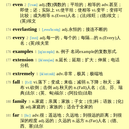
even
adj.[数]偶数的；平坦的；相等的 adv.甚至；
173
2
['i:vən]
即使；还；实际上 vt.使平坦；使相等 vi.变平；变得可
比较；成为相等 n.(Even)人名；(法)埃旺；(德)埃文；
(英)埃文
everlasting
adj.永恒的；接连不断的
174
1
[,eveə'lɑ:stiŋ]
every
adj.每一的，每个的；每隔…的 n.(Every)人
175
2
['evri]
名；(英)埃夫里
examples
n. 例子 名词example的复数形式.
176
1
[ɪɡ'zɑːmplz]
extension
n.延长；延期；扩大；伸展；电话
177
1
[ik'stenʃən]
分机
extremely
adv.非常，极其；极端地
178
1
[ik'stri:mli]
fall
vi.落下；变成；来临；减弱 n.下降；秋天；瀑
179
1
[fɔ:l]
布 vt.砍倒；击倒 adj.秋天的 n.(Fall)人名；(法、芬、瑞
典)法尔；(英、匈)福尔；(阿拉伯)法勒
family
n.家庭；亲属；家族；子女；[生]科；语族；[化]
180
3
族 adj.家庭的；家族的；适合于全家的
far
adv.很；遥远地；久远地；到很远的距离；到很
181
1
[fɑ:]
深的程度 adj.远的；久远的 n.远方 n.(Far)人名；(德、
西、塞)法尔