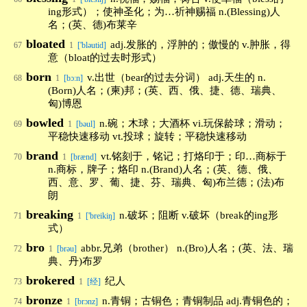
ing形式）；使神圣化；为…祈神赐福 n.(Blessing)人
名；(英、德)布莱辛
bloated
adj.发胀的，浮肿的；傲慢的 v.肿胀，得
67
1
['bləutid]
意（bloat的过去时形式）
born
v.出世（bear的过去分词） adj.天生的 n.
68
1
[bɔ:n]
(Born)人名；(柬)邦；(英、西、俄、捷、德、瑞典、
匈)博恩
bowled
n.碗；木球；大酒杯 vi.玩保龄球；滑动；
69
1
[bəul]
平稳快速移动 vt.投球；旋转；平稳快速移动
brand
vt.铭刻于，铭记；打烙印于；印…商标于
70
1
[brænd]
n.商标，牌子；烙印 n.(Brand)人名；(英、德、俄、
西、意、罗、葡、捷、芬、瑞典、匈)布兰德；(法)布
朗
breaking
n.破坏；阻断 v.破坏（break的ing形
71
1
['breikiŋ]
式）
bro
abbr.兄弟（brother） n.(Bro)人名；(英、法、瑞
72
1
[brəu]
典、丹)布罗
brokered
纪人
73
1
[经]
bronze
n.青铜；古铜色；青铜制品 adj.青铜色的；
74
1
[brɔnz]