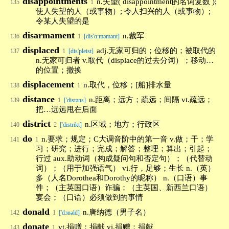
disappointments
n.失望( disappointment的名词复数 );
135
1
使人失望的人（或事物）; 令人扫兴的人（或事物）;
令某人失望的是
disarmament
n.裁军
136
1
[dis'ɑ:məmənt]
displaced
adj.无家可归的；位移的；被取代的
137
1
[dis'pleist]
n.无家可归者 v.取代（displace的过去分词）；移动…
的位置；撤换
displacement
n.取代，位移；[船]排水量
138
1
distance
n.距离；远方；疏远；间隔 vt.疏远；
139
1
['distəns]
把…远远甩在后面
district
n.区域；地方；行政区
140
2
['distrikt]
do
n.要求；规定；C大调音阶中的第一音 v.做；干；学
141
1
习；研究；进行；完成；解答；整理；算出；引起；
行过 aux.助动词（构成疑问句和否定句）；（代替动
词）；（用于加强语气） vi.行，足够；生长 n.（英）
多（人名Dorothea和Dorothy的昵称） n.（口语）事
件；（主英国口语）诈骗；（主英国、新西兰口语）
宴会；（口语）必须做到的事情
donald
n.唐纳德（男子名）
142
1
['dɔnəld]
donate
vt.捐赠；捐献 vi.捐赠；捐献
143
1