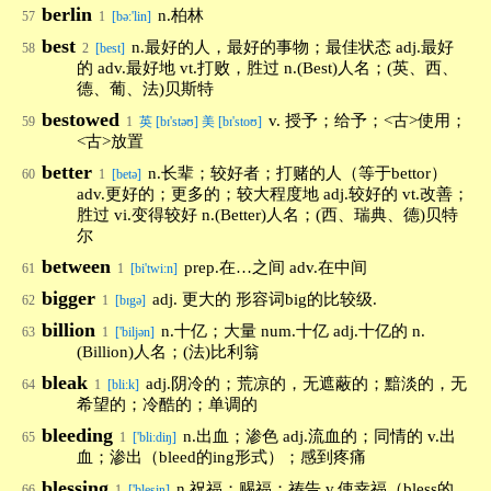
berlin
n.柏林
57
1
[bə:'lin]
best
n.最好的人，最好的事物；最佳状态 adj.最好
58
2
[best]
的 adv.最好地 vt.打败，胜过 n.(Best)人名；(英、西、
德、葡、法)贝斯特
bestowed
v. 授予；给予；<古>使用；
59
1
英 [bɪ'stəʊ] 美 [bɪ'stoʊ]
<古>放置
better
n.长辈；较好者；打赌的人（等于bettor）
60
1
[betə]
adv.更好的；更多的；较大程度地 adj.较好的 vt.改善；
胜过 vi.变得较好 n.(Better)人名；(西、瑞典、德)贝特
尔
between
prep.在…之间 adv.在中间
61
1
[bi'twi:n]
bigger
adj. 更大的 形容词big的比较级.
62
1
[bɪgə]
billion
n.十亿；大量 num.十亿 adj.十亿的 n.
63
1
['biljən]
(Billion)人名；(法)比利翁
bleak
adj.阴冷的；荒凉的，无遮蔽的；黯淡的，无
64
1
[bli:k]
希望的；冷酷的；单调的
bleeding
n.出血；渗色 adj.流血的；同情的 v.出
65
1
['bli:diŋ]
血；渗出（bleed的ing形式）；感到疼痛
blessing
n.祝福；赐福；祷告 v.使幸福（bless的
66
1
['blesiŋ]