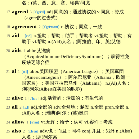
名；(英、西、意、塞、瑞典)阿戈
agreed
adj.同意的；通过协议的 v.同意；赞成
17
3
[ə'gri:d]
（agree的过去式）
agreement
n.协议；同意，一致
18
2
[ə'gri:mənt]
aid
n.援助；帮助；助手；帮助者 vt.援助；帮助；有
19
1
[eid]
助于 vi.帮助 n.(Aid)人名；(阿拉伯、印、英)艾德
aids
abbr.艾滋病
20
1
（AcquiredImmuneDeficiencySyndrome）；获得性免
疫缺乏综合症
al
abbr.美国联盟（AmericanLeague）；美国军团
21
1
[ɑ:l]
（AmericanLegion）；阿尔巴尼亚（Albania，欧洲一
国家名）；美国亚拉巴马州（Alabama） n.(Al)人名；
(英)阿尔(Albert在美国的昵称)
alive
adj.活着的；活泼的；有生气的
22
1
[ə'laiv]
all
adj.全部的 adv.全然地；越发 n.全部 pron.全部 n.
23
2
[ɔ:l]
(All)人名；(瑞典)阿尔；(英)奥尔
allow
vt.允许；给予；认可 vi.容许；考虑
24
1
[ə'lau]
also
adv.也；而且；同样 conj.并且；另外 n.(Also)
25
2
['ɔ:lsəu]
人名；(罗)阿尔索