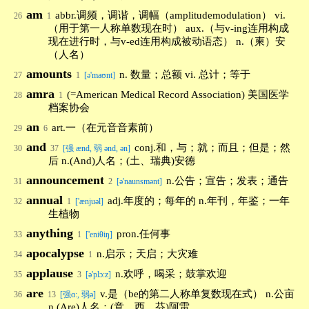
am
abbr.调频，调谐，调幅（amplitudemodulation） vi.
26
1
（用于第一人称单数现在时） aux.（与v-ing连用构成
现在进行时，与v-ed连用构成被动语态） n.（柬）安
（人名）
amounts
n. 数量；总额 vi. 总计；等于
27
1
[ə'maʊnt]
amra
(=American Medical Record Association) 美国医学
28
1
档案协会
an
art.一（在元音音素前）
29
6
and
conj.和，与；就；而且；但是；然
30
37
[强 ænd, 弱 ənd, ən]
后 n.(And)人名；(土、瑞典)安德
announcement
n.公告；宣告；发表；通告
31
2
[ə'naunsmənt]
annual
adj.年度的；每年的 n.年刊，年鉴；一年
32
1
['ænjuəl]
生植物
anything
pron.任何事
33
1
['eniθiŋ]
apocalypse
n.启示；天启；大灾难
34
1
applause
n.欢呼，喝采；鼓掌欢迎
35
3
[ə'plɔ:z]
are
v.是（be的第二人称单复数现在式） n.公亩
36
13
[强ɑ:, 弱ə]
n.(Are)人名；(意、西、芬)阿雷