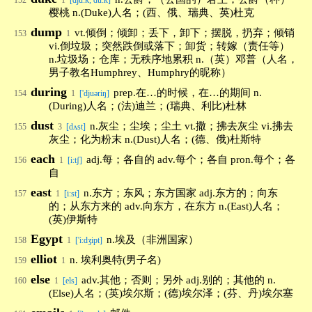
152
1
[dju:k, du:k]
樱桃 n.(Duke)人名；(西、俄、瑞典、英)杜克
dump
vt.倾倒；倾卸；丢下，卸下；摆脱，扔弃；倾销
153
1
vi.倒垃圾；突然跌倒或落下；卸货；转嫁（责任等）
n.垃圾场；仓库；无秩序地累积 n.（英）邓普（人名，
男子教名Humphrey、Humphry的昵称）
during
prep.在…的时候，在…的期间 n.
154
1
['djuəriŋ]
(During)人名；(法)迪兰；(瑞典、利比)杜林
dust
n.灰尘；尘埃；尘土 vt.撒；拂去灰尘 vi.拂去
155
3
[dʌst]
灰尘；化为粉末 n.(Dust)人名；(德、俄)杜斯特
each
adj.每；各自的 adv.每个；各自 pron.每个；各
156
1
[i:tʃ]
自
east
n.东方；东风；东方国家 adj.东方的；向东
157
1
[i:st]
的；从东方来的 adv.向东方，在东方 n.(East)人名；
(英)伊斯特
Egypt
n.埃及（非洲国家）
158
1
['i:dʒipt]
elliot
n. 埃利奥特(男子名)
159
1
else
adv.其他；否则；另外 adj.别的；其他的 n.
160
1
[els]
(Else)人名；(英)埃尔斯；(德)埃尔泽；(芬、丹)埃尔塞