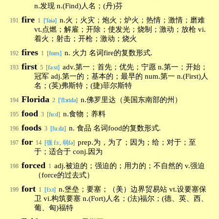
n.发现 n.(Find)人名；(丹)芬
fire
n.火；火灾；炮火；炉火；热情；激情；磨难
191
1
['faiə]
vt.点燃；解雇；开除；使发光；烧制；激动；放枪 vi.
着火；射击；开枪；激动；烧火
fires
n. 火力 名词fire的复数形式.
192
1
[fɑɪrs]
first
adv.第一；首先；优先；宁愿 n.第一；开始；
193
5
[fə:st]
冠军 adj.第一的；基本的；最早的 num.第一 n.(First)人
名；(英)弗斯特；(捷)菲尔斯特
Florida
n.佛罗里达（美国东南部的州）
194
2
['flɔridə]
food
n.食物；养料
195
3
[fu:d]
foods
n. 食品 名词food的复数形式.
196
3
[fuːdz]
for
prep.为，为了；因为；给；对于；至
197
14
[强 fɔ:, 弱fə]
于；适合于 conj.因为
forced
adj.被迫的；强迫的；用力的；不自然的 v.强迫
198
1
（force的过去式）
fort
n.堡垒；要塞；（美）边界贸易站 vt.设要塞保
199
1
[fɔ:t]
卫 vi.构筑要塞 n.(Fort)人名；(法)福尔；(德、英、西、
葡、匈)福特