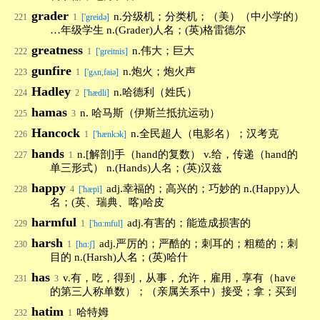
grader
n.分级机；分类机；（美）（中小学的）
221
1
['greidə]
…年级学生 n.(Grader)人名；(英)格雷德尔
greatness
n.伟大；巨大
222
1
['greitnis]
gunfire
n.炮火；炮火声
223
1
['gʌn,faiə]
Hadley
n.哈德利（姓氏）
224
2
['hædli]
hamas
n. 哈马斯（伊斯兰抵抗运动）
225
3
Hancock
n.全民超人（电影名）；汉考克
226
1
['hænkɔk]
hands
n.[解剖]手（hand的复数） v.给，传递（hand的
227
1
单三形式） n.(Hands)人名；(英)汉兹
happy
adj.幸福的；高兴的；巧妙的 n.(Happy)人
228
4
['hæpi]
名；(英、瑞典、喀)哈皮
harmful
adj.有害的；能造成损害的
229
1
['hɑ:mful]
harsh
adj.严厉的；严酷的；刺耳的；粗糙的；刺
230
1
[hɑ:ʃ]
目的 n.(Harsh)人名；(英)哈什
has
v.有，吃，得到，从事，允许，雇用，享有（have
231
3
的第三人称单数）；（亲属关系中）接受；拿；买到
hatim
哈特姆
232
1