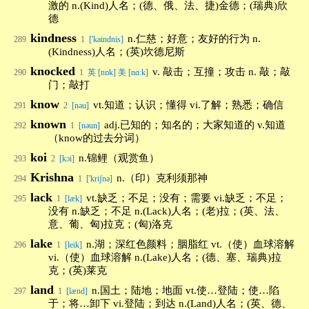
激的 n.(Kind)人名；(德、俄、法、捷)金德；(瑞典)欣
德
kindness
n.仁慈；好意；友好的行为 n.
289
1
['kaindnis]
(Kindness)人名；(英)坎德尼斯
knocked
v. 敲击；互撞；攻击 n. 敲；敲
290
1
英 [nɒk] 美 [nɑːk]
门；敲打
know
vt.知道；认识；懂得 vi.了解；熟悉；确信
291
2
[nəu]
known
adj.已知的；知名的；大家知道的 v.知道
292
1
[nəun]
（know的过去分词）
koi
n.锦鲤（观赏鱼）
293
2
[kɔi]
Krishna
n.（印）克利须那神
294
1
['kriʃnə]
lack
vt.缺乏；不足；没有；需要 vi.缺乏；不足；
295
1
[læk]
没有 n.缺乏；不足 n.(Lack)人名；(老)拉；(英、法、
意、葡、匈)拉克；(匈)洛克
lake
n.湖；深红色颜料；胭脂红 vt.（使）血球溶解
296
1
[leik]
vi.（使）血球溶解 n.(Lake)人名；(德、塞、瑞典)拉
克；(英)莱克
land
n.国土；陆地；地面 vt.使…登陆；使…陷
297
1
[lænd]
于；将…卸下 vi.登陆；到达 n.(Land)人名；(英、德、