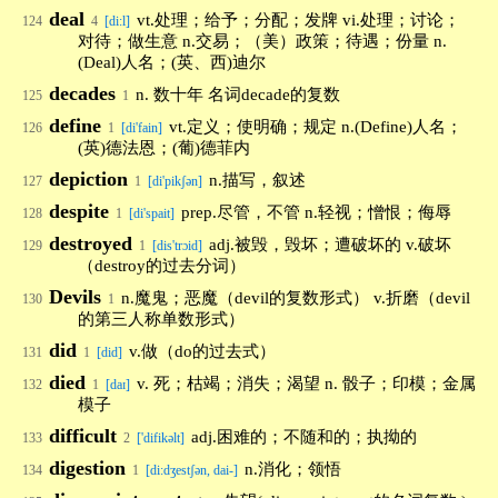
deal
vt.处理；给予；分配；发牌 vi.处理；讨论；
124
4
[di:l]
对待；做生意 n.交易；（美）政策；待遇；份量 n.
(Deal)人名；(英、西)迪尔
decades
n. 数十年 名词decade的复数
125
1
define
vt.定义；使明确；规定 n.(Define)人名；
126
1
[di'fain]
(英)德法恩；(葡)德菲内
depiction
n.描写，叙述
127
1
[di'pikʃən]
despite
prep.尽管，不管 n.轻视；憎恨；侮辱
128
1
[di'spait]
destroyed
adj.被毁，毁坏；遭破坏的 v.破坏
129
1
[dis'trɔid]
（destroy的过去分词）
Devils
n.魔鬼；恶魔（devil的复数形式） v.折磨（devil
130
1
的第三人称单数形式）
did
v.做（do的过去式）
131
1
[did]
died
v. 死；枯竭；消失；渴望 n. 骰子；印模；金属
132
1
[daɪ]
模子
difficult
adj.困难的；不随和的；执拗的
133
2
['difikəlt]
digestion
n.消化；领悟
134
1
[di:dʒestʃən, dai-]