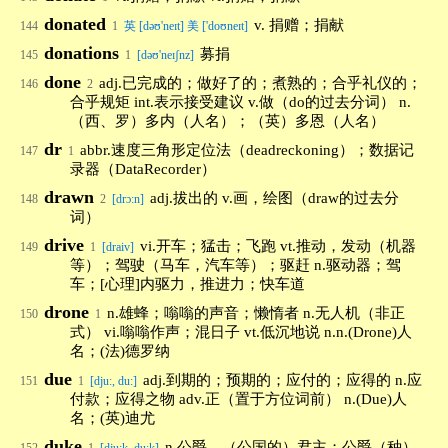
donated
v. 捐赠；捐献
144
1
英 [dəʊ'neɪt] 美 ['doʊneɪt]
donations
募捐
145
1
[dəʊ'neɪʃnz]
done
adj.已完成的；做好了的；煮熟的；合乎礼仪的；
146
2
合乎规矩 int.表示接受建议 v.做（do的过去分词） n.
（西、罗）多内（人名）；（英）多恩（人名）
dr
abbr.速度三角形定位法（deadreckoning）；数据记
147
1
录器（DataRecorder）
drawn
adj.拔出的 v.画，绘图（draw的过去分
148
2
[drɔ:n]
词）
drive
vi.开车；猛击；飞跑 vt.推动，发动（机器
149
1
[draiv]
等）；驾驶（马车，汽车等）；驱赶 n.驱动器；驾
车；[心理]内驱力，推进力；快车道
drone
n.雄蜂；嗡嗡的声音；懒惰者 n.无人机（非正
150
1
式） vi.嗡嗡作声；混日子 vt.低沉地说 n.n.(Drone)人
名；(法)德罗纳
due
adj.到期的；预期的；应付的；应得的 n.应
151
1
[dju:, du:]
付款；应得之物 adv.正（置于方位词前） n.(Due)人
名；(英)迪尤
duke
n.公爵，（公国的）君主；公爵（种）