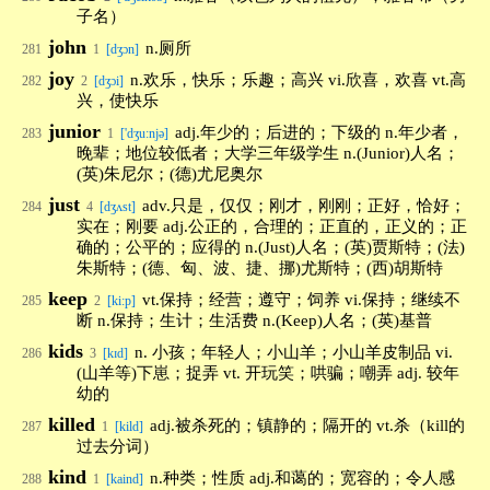
子名）
john
n.厕所
281
1
[dʒɔn]
joy
n.欢乐，快乐；乐趣；高兴 vi.欣喜，欢喜 vt.高
282
2
[dʒɔi]
兴，使快乐
junior
adj.年少的；后进的；下级的 n.年少者，
283
1
['dʒu:njə]
晚辈；地位较低者；大学三年级学生 n.(Junior)人名；
(英)朱尼尔；(德)尤尼奥尔
just
adv.只是，仅仅；刚才，刚刚；正好，恰好；
284
4
[dʒʌst]
实在；刚要 adj.公正的，合理的；正直的，正义的；正
确的；公平的；应得的 n.(Just)人名；(英)贾斯特；(法)
朱斯特；(德、匈、波、捷、挪)尤斯特；(西)胡斯特
keep
vt.保持；经营；遵守；饲养 vi.保持；继续不
285
2
[ki:p]
断 n.保持；生计；生活费 n.(Keep)人名；(英)基普
kids
n. 小孩；年轻人；小山羊；小山羊皮制品 vi.
286
3
[kɪd]
(山羊等)下崽；捉弄 vt. 开玩笑；哄骗；嘲弄 adj. 较年
幼的
killed
adj.被杀死的；镇静的；隔开的 vt.杀（kill的
287
1
[kild]
过去分词）
kind
n.种类；性质 adj.和蔼的；宽容的；令人感
288
1
[kaind]