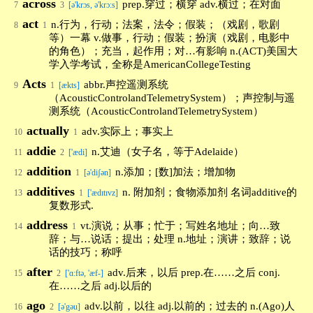
across
prep.穿过；横穿 adv.横过；在对面
7
3
[ə'krɔs, ə'krɔ:s]
act
n.行为，行动；法案，法令；假装；（戏剧，歌剧
8
1
等）一幕 v.做事，行动；假装；扮演（戏剧，电影中
的角色）；充当，起作用；对…有影响 n.(ACT)美国大
学入学考试，全称是AmericanCollegeTesting
Acts
abbr.声控遥测系统
9
1
[ækts]
（AcousticControlandTelemetrySystem）；声控制与遥
测系统（AcousticControlandTelemetrySystem）
actually
adv.实际上；事实上
10
1
addie
n.艾迪（女子名，等于Adelaide）
11
2
['ædi]
addition
n.添加；[数]加法；增加物
12
1
[ə'diʃən]
additives
n. 附加剂；食物添加剂 名词additive的
13
1
['ædɪtɪvz]
复数形式.
address
vt.演说；从事；忙于；写姓名地址；向…致
14
1
辞；与…说话；提出；处理 n.地址；演讲；致辞；说
话的技巧；称呼
after
adv.后来，以后 prep.在……之后 conj.
15
2
['ɑ:ftə, 'æf-]
在……之后 adj.以后的
ago
adv.以前，以往 adj.以前的；过去的 n.(Ago)人
16
2
[ə'gəu]