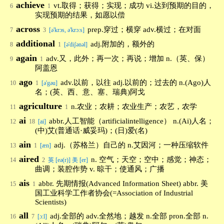
achieve
vt.取得；获得；实现；成功 vi.达到预期的目的，
6
1
实现预期的结果，如愿以偿
across
prep.穿过；横穿 adv.横过；在对面
7
3
[ə'krɔs, ə'krɔ:s]
additional
adj.附加的，额外的
8
1
[ə'diʃənəl]
again
adv.又，此外；再一次；再说；增加 n.（英、保）
9
1
阿盖恩
ago
adv.以前，以往 adj.以前的；过去的 n.(Ago)人
10
1
[ə'gəu]
名；(英、西、意、塞、瑞典)阿戈
agriculture
n.农业；农耕；农业生产；农艺，农学
11
1
ai
abbr.人工智能（artificialintelligence） n.(Ai)人名；
12
18
[ai]
(中)艾(普通话·威妥玛)；(日)爱(名)
ain
adj.（苏格兰）自己的 n.艾因河；一种压缩软件
13
1
[æn]
aired
n. 空气；天空；空中；感觉；神态；
14
2
英 [eə(r)] 美 [er]
曲调；装腔作势 v. 晾干；使通风；广播
ais
abbr. 先期情报(Advanced Information Sheet) abbr. 美
15
1
国工业科学工作者协会(=Association of Industrial
Scientists)
all
adj.全部的 adv.全然地；越发 n.全部 pron.全部 n.
16
7
[ɔ:l]