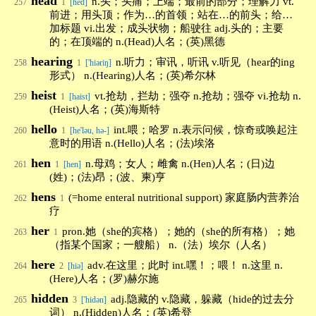
head
n.头；头痛；上端；最前的部分；理解力 vt.
257
1
[hed]
前进；用头顶；作为…的首领；站在…的前头；给…
加标题 vi.出发；成头状物；船驶往 adj.头的；主要
的；在顶端的 n.(Head)人名；(英)黑德
hearing
n.听力；审讯，听讯 v.听见（hear的ing
258
1
['hiəriŋ]
形式） n.(Hearing)人名；(英)希尔林
heist
vt.抢劫，拦劫；强夺 n.抢劫；强夺 vi.抢劫 n.
259
1
[haist]
(Heist)人名；(英)海斯特
hello
int.喂；哈罗 n.表示问候，惊奇或唤起注
260
1
[he'ləu, hə-]
意时的用语 n.(Hello)人名；(法)埃洛
hen
n.母鸡；女人；雌禽 n.(Hen)人名；(日)边
261
1
[hen]
(姓)；(法)昂；(波、柬)亨
hens
(=home enteral nutritional support) 家庭肠内营养治
262
1
疗
her
pron.她（she的宾格）；她的（she的所有格）；她
263
1
（指某个国家；一艘船） n.（法）埃尔（人名）
here
adv.在这里；此时 int.嘿！；喂！ n.这里 n.
264
2
[hiə]
(Here)人名；(罗)赫尔施
hidden
adj.隐藏的 v.隐藏，躲藏（hide的过去分
265
3
['hidən]
词） n.(Hidden)人名；(英)希登