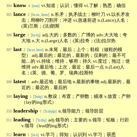
know
vt.知道；认识；懂得 vi.了解；熟悉；确信
304
4
[nəu]
lance
n.长矛；执矛战士；柳叶刀 vt.以长矛攻
305
2
[lɑ:ns, læns]
击；用柳叶刀割开；冲进 vi.急速前进 n.(Lance)人名；
(英)兰斯；(法)朗斯
large
adj.大的；多数的；广博的 adv.大大地；夸
306
1
[lɑ:dʒ]
大地 n.大 n.(Large)人名；(英)拉奇；(法)拉尔热
last
n.末尾，最后；上个；鞋楦（做鞋的模
307
2
[lɑ:st, læst]
型） adj.最后的；最近的，最新的；仅剩的；最不可
能…的 vi.持续；维持，够用；持久 vt.度过，拖过；使
维持 adv.最后地；上次，最近；最后一点 n.(Last)人
名；(英、德、葡、罗、瑞典)拉斯特
latest
adv.最迟地；最后地 n.最新的事物 adj.最新的，最
308
1
近的；最迟的，最后的
laying
n.敷设；布置；产卵数；瞄准 v.放置；产卵
309
1
['leiiŋ]
（lay的ing形式）
leadership
n.领导能力；领导阶层
310
1
['li:dəʃip]
leading
adj.领导的；主要的 n.领导；铅板；行距
311
1
['li:diŋ]
v.领导（lead的ing形式）
learn
vt.学习；得知；认识到 vi.学习；获悉
312
1
[lə:n]