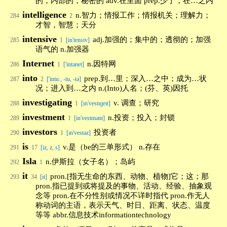
的；内部的；秘密的 adv.在里面 prep.少于；在…之内
intelligence
n.智力；情报工作；情报机关；理解力；
284
2
才智，智慧；天分
intensive
adj.加强的；集中的；透彻的；加强
285
1
[in'tensiv]
语气的 n.加强器
Internet
n.因特网
286
1
['intənet]
into
prep.到…里；深入…之中；成为…状
287
2
['intu:, -tu, -tə]
况；进入到…之内 n.(Into)人名；(芬、英)因托
investigating
v. 调查；研究
288
1
[ɪn'vestɪɡeɪt]
investment
n.投资；投入；封锁
289
1
[in'vestmənt]
investors
投资者
290
1
[ɪn'vestəz]
is
v.是（be的三单形式） n.存在
291
17
[iz, z, s]
Isla
n.伊斯拉（女子名）；岛屿
292
1
it
pron.[指无生命的东西、动物、植物]它；这；那
293
34
[ɪt]
pron.指已提到或将提及的事物、活动、经验、抽象观
念等 pron.在不分性别或情况不详时指代 pron.作无人
称动词的主语，表示天气、时日、距离、状态、温度
等等 abbr.信息技术informationtechnology