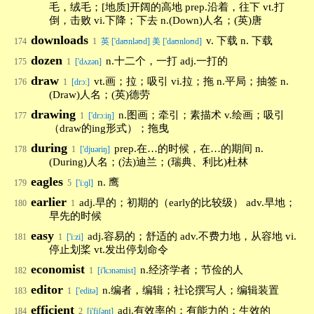
毛，绒毛；[地质]开阔的高地 prep.沿着，往下 vt.打
倒，击败 vi.下降；下去 n.(Down)人名；(英)唐
downloads
v. 下载 n. 下载
174
1
英 ['daʊnləʊd] 美 ['daʊnloʊd]
dozen
n.十二个，一打 adj.一打的
175
1
['dʌzən]
draw
vt.画；拉；吸引 vi.拉；拖 n.平局；抽签 n.
176
1
[drɔ:]
(Draw)人名；(英)德劳
drawing
n.图画；牵引；素描术 v.绘画；吸引
177
1
['drɔ:iŋ]
（draw的ing形式）；拖曳
during
prep.在…的时候，在…的期间 n.
178
1
['djuəriŋ]
(During)人名；(法)迪兰；(瑞典、利比)杜林
eagles
n. 鹰
179
5
['iːɡl]
earlier
adj.早的；初期的（early的比较级） adv.早地；
180
1
早先的时候
easy
adj.容易的；舒适的 adv.不费力地，从容地 vi.
181
1
['i:zi]
停止划桨 vt.发出停划命令
economist
n.经济学者；节俭的人
182
1
[i'kɔnəmist]
editor
n.编者，编辑；社论撰写人；编辑装置
183
1
['editə]
efficient
adj.有效率的；有能力的；生效的
184
2
[i'fiʃənt]