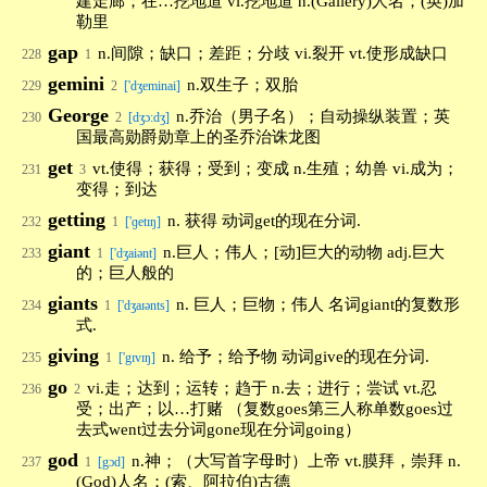
建走廊；在…挖地道 vi.挖地道 n.(Gallery)人名；(英)加
勒里
gap
n.间隙；缺口；差距；分歧 vi.裂开 vt.使形成缺口
228
1
gemini
n.双生子；双胎
229
2
['dʒeminai]
George
n.乔治（男子名）；自动操纵装置；英
230
2
[dʒɔ:dʒ]
国最高勋爵勋章上的圣乔治诛龙图
get
vt.使得；获得；受到；变成 n.生殖；幼兽 vi.成为；
231
3
变得；到达
getting
n. 获得 动词get的现在分词.
232
1
['ɡetɪŋ]
giant
n.巨人；伟人；[动]巨大的动物 adj.巨大
233
1
['dʒaiənt]
的；巨人般的
giants
n. 巨人；巨物；伟人 名词giant的复数形
234
1
['dʒaɪənts]
式.
giving
n. 给予；给予物 动词give的现在分词.
235
1
['gɪvɪŋ]
go
vi.走；达到；运转；趋于 n.去；进行；尝试 vt.忍
236
2
受；出产；以…打赌 （复数goes第三人称单数goes过
去式went过去分词gone现在分词going）
god
n.神；（大写首字母时）上帝 vt.膜拜，崇拜 n.
237
1
[gɔd]
(God)人名；(索、阿拉伯)古德