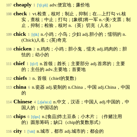
cheaply
adv.便宜地；廉价地
107
1
['tʃi:pli]
check
vt.检查，核对；制止，抑制；在…上打勾 vi.核
108
1
实，查核；中止；打勾；[象棋]将一军 n.<美>支票；制
止，抑制；检验，核对 n.（英）切克（人名）
chick
n.小鸡；小鸟；少妇 adj.胆小的；懦弱的 n.
109
1
[tʃik]
(Chick)人名；(英)奇克
chicken
n.鸡肉；小鸡；胆小鬼，懦夫 adj.鸡肉的；胆
110
2
怯的；幼小的
chief
n.首领；酋长；主要部分 adj.首席的；主要
111
1
[tʃi:f]
的；主任的 adv.主要地；首要地
chiefs
n. 首领（chief的复数）
112
3
china
n.瓷器 adj.瓷制的 n.China，中国 adj.China，中国
113
6
的
Chinese
n.中文，汉语；中国人 adj.中国的，中
114
4
[,tʃai'ni:z]
国人的；中国话的
chips
n.[食品]炸土豆条；小木片；（作赌注用
115
6
[tʃips]
的）圆形筹码；缺口（chip的复数形式）
city
n.城市，都市 adj.城市的；都会的
116
1
['siti]