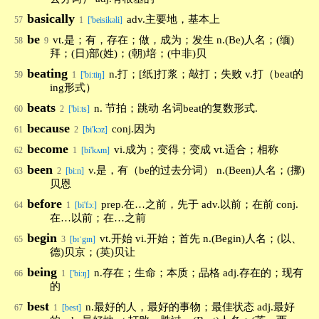
basically
adv.主要地，基本上
57
1
['beisikəli]
be
vt.是；有，存在；做，成为；发生 n.(Be)人名；(缅)
58
9
拜；(日)部(姓)；(朝)培；(中非)贝
beating
n.打；[纸]打浆；敲打；失败 v.打（beat的
59
1
['bi:tiŋ]
ing形式）
beats
n. 节拍；跳动 名词beat的复数形式.
60
2
['biːts]
because
conj.因为
61
2
[bi'kɔz]
become
vi.成为；变得；变成 vt.适合；相称
62
1
[bi'kʌm]
been
v.是，有（be的过去分词） n.(Been)人名；(挪)
63
2
[bi:n]
贝恩
before
prep.在…之前，先于 adv.以前；在前 conj.
64
1
[bi'fɔ:]
在…以前；在…之前
begin
vt.开始 vi.开始；首先 n.(Begin)人名；(以、
65
3
[bɪˈgɪn]
德)贝京；(英)贝让
being
n.存在；生命；本质；品格 adj.存在的；现有
66
1
['bi:ŋ]
的
best
n.最好的人，最好的事物；最佳状态 adj.最好
67
1
[best]