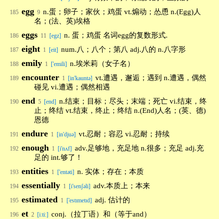
egg
n.蛋；卵子；家伙；鸡蛋 vt.煽动；怂恿 n.(Egg)人
185
9
名；(法、英)埃格
eggs
n. 蛋；鸡蛋 名词egg的复数形式.
186
11
[egz]
eight
num.八；八个；第八 adj.八的 n.八字形
187
1
[eit]
emily
n.埃米莉（女子名）
188
1
['emili]
encounter
vt.遭遇，邂逅；遇到 n.遭遇，偶然
189
1
[in'kauntə]
碰见 vi.遭遇；偶然相遇
end
n.结束；目标；尽头；末端；死亡 vi.结束，终
190
5
[end]
止；终结 vt.结束，终止；终结 n.(End)人名；(英、德)
恩德
endure
vt.忍耐；容忍 vi.忍耐；持续
191
1
[in'djuə]
enough
adv.足够地，充足地 n.很多；充足 adj.充
192
1
[i'nʌf]
足的 int.够了！
entities
n. 实体；存在；本质
193
1
['entəti]
essentially
adv.本质上；本来
194
1
[i'senʃəli]
estimated
adj. 估计的
195
1
['estɪmetɪd]
et
conj.（拉丁语）和（等于and）
196
2
[i:ti:]