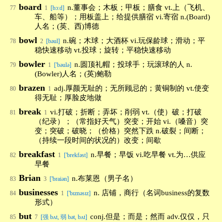
board
n.董事会；木板；甲板；膳食 vt.上（飞机、
77
1
[bɔ:d]
车、船等）；用板盖上；给提供膳宿 vi.寄宿 n.(Board)
人名；(英、西)博德
bowl
n.碗；木球；大酒杯 vi.玩保龄球；滑动；平
78
2
[bəul]
稳快速移动 vt.投球；旋转；平稳快速移动
bowler
n.圆顶礼帽；投球手；玩滚球的人 n.
79
1
['bəulə]
(Bowler)人名；(英)鲍勒
brazen
adj.厚颜无耻的；无所顾忌的；黄铜制的 vt.使变
80
1
得无耻；厚脸皮地做
break
vi.打破；折断；弄坏；削弱 vt.（使）破；打破
81
1
（纪录）；（常指好天气）突变；开始 vi.（嗓音）突
变；突破；破晓；（价格）突然下跌 n.破裂；间断；
（持续一段时间的状况的）改变；间歇
breakfast
n.早餐；早饭 vi.吃早餐 vt.为…供应
82
1
['brekfəst]
早餐
Brian
n.布莱恩（男子名）
83
3
['braiən]
businesses
n. 店铺，商行（名词business的复数
84
1
['bɪznəsɪz]
形式）
but
conj.但是；而是；然而 adv.仅仅，只
85
7
[强 bʌt, 弱 bət, bʌt]