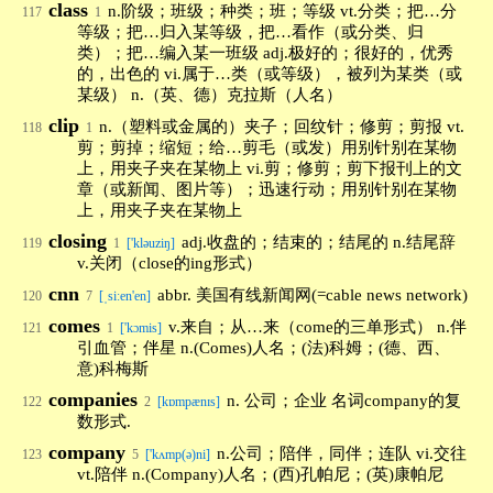
class
n.阶级；班级；种类；班；等级 vt.分类；把…分
117
1
等级；把…归入某等级，把…看作（或分类、归
类）；把…编入某一班级 adj.极好的；很好的，优秀
的，出色的 vi.属于…类（或等级），被列为某类（或
某级） n.（英、德）克拉斯（人名）
clip
n.（塑料或金属的）夹子；回纹针；修剪；剪报 vt.
118
1
剪；剪掉；缩短；给…剪毛（或发）用别针别在某物
上，用夹子夹在某物上 vi.剪；修剪；剪下报刊上的文
章（或新闻、图片等）；迅速行动；用别针别在某物
上，用夹子夹在某物上
closing
adj.收盘的；结束的；结尾的 n.结尾辞
119
1
['kləuziŋ]
v.关闭（close的ing形式）
cnn
abbr. 美国有线新闻网(=cable news network)
120
7
[ˌsiːen'en]
comes
v.来自；从…来（come的三单形式） n.伴
121
1
['kɔmis]
引血管；伴星 n.(Comes)人名；(法)科姆；(德、西、
意)科梅斯
companies
n. 公司；企业 名词company的复
122
2
[kɒmpænɪs]
数形式.
company
n.公司；陪伴，同伴；连队 vi.交往
123
5
['kʌmp(ə)ni]
vt.陪伴 n.(Company)人名；(西)孔帕尼；(英)康帕尼