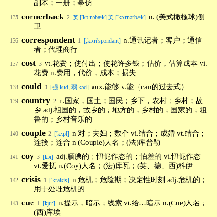
副本；一册；摹仿
cornerback
n. (美式橄榄球)侧
135
2
英 ['kɔːnəbæk] 美 ['kɔːrnərbæk]
卫
correspondent
n.通讯记者；客户；通信
136
1
[,kɔ:ri'spɔndənt]
者；代理商行
cost
vt.花费；使付出；使花许多钱；估价，估算成本 vi.
137
3
花费 n.费用，代价，成本；损失
could
aux.能够 v.能（can的过去式）
138
3
[强 kud, 弱 kəd]
country
n.国家，国土；国民；乡下，农村；乡村；故
139
2
乡 adj.祖国的，故乡的；地方的，乡村的；国家的；粗
鲁的；乡村音乐的
couple
n.对；夫妇；数个 vi.结合；成婚 vt.结合；
140
2
['kʌpl]
连接；连合 n.(Couple)人名；(法)库普勒
coy
adj.腼腆的；忸怩作态的；怕羞的 vi.忸怩作态
141
3
[kɔi]
vt.爱抚 n.(Coy)人名；(法)库瓦；(英、德、西)科伊
crisis
n.危机；危险期；决定性时刻 adj.危机的；
142
1
['kraisis]
用于处理危机的
cue
n.提示，暗示；线索 vt.给…暗示 n.(Cue)人名；
143
1
[kju:]
(西)库埃