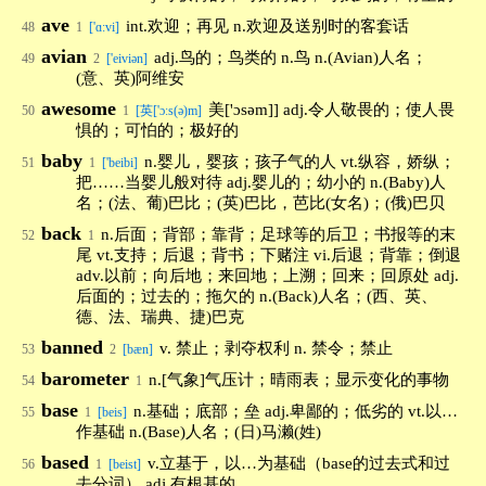
ave
int.欢迎；再见 n.欢迎及送别时的客套话
48
1
['ɑ:vi]
avian
adj.鸟的；鸟类的 n.鸟 n.(Avian)人名；
49
2
['eiviən]
(意、英)阿维安
awesome
美['ɔsəm]] adj.令人敬畏的；使人畏
50
1
[英['ɔːs(ə)m]
惧的；可怕的；极好的
baby
n.婴儿，婴孩；孩子气的人 vt.纵容，娇纵；
51
1
['beibi]
把……当婴儿般对待 adj.婴儿的；幼小的 n.(Baby)人
名；(法、葡)巴比；(英)巴比，芭比(女名)；(俄)巴贝
back
n.后面；背部；靠背；足球等的后卫；书报等的末
52
1
尾 vt.支持；后退；背书；下赌注 vi.后退；背靠；倒退
adv.以前；向后地；来回地；上溯；回来；回原处 adj.
后面的；过去的；拖欠的 n.(Back)人名；(西、英、
德、法、瑞典、捷)巴克
banned
v. 禁止；剥夺权利 n. 禁令；禁止
53
2
[bæn]
barometer
n.[气象]气压计；晴雨表；显示变化的事物
54
1
base
n.基础；底部；垒 adj.卑鄙的；低劣的 vt.以…
55
1
[beis]
作基础 n.(Base)人名；(日)马濑(姓)
based
v.立基于，以…为基础（base的过去式和过
56
1
[beist]
去分词） adj.有根基的