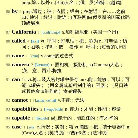
prep.除…以外 n.(But)人名；(俄、罗)布特；(越)笔
by
prep.通过；被；依据；经由；在附近；在……之前
86
5
adv.通过；经过；附近；[互联网]白俄罗斯的国家代码
顶级域名
California
n.加利福尼亚（美国一个州）
87
1
[,kæli'fɔ:njə]
called
vt. 呼叫；打电话；把 ...称为 n. 打电话；访
88
4
[kɔːl]
问；召唤；呼叫；把 ... 看作 vi. 呼叫；(短暂的)拜访
came
v.come的过去式
89
1
[keim]
camera
n.照相机；摄影机 n.(Camera)人名；
90
2
['kæmərə]
(英、意、西)卡梅拉
can
vt.将…装入密封罐中保存 aux.能；能够；可以；可
91
14
能 n.罐头；（用金属或塑料制作的）容器；（马口铁
或其他金属制作的）食品罐头
cannot
v.不能；无法
92
1
['kænɔt, kæ'nɔt]
capabilities
n. 能力；才能；性能；容量
93
2
[ˌkeɪpə'bɪləti]
capable
adj.能干的，能胜任的；有才华的
94
1
['keipəbl]
case
n.情况；实例；箱 vt.包围；把…装于容器中 n.
95
1
[keis]
(Case)人名；(英)凯斯；(西)卡塞；(法)卡斯