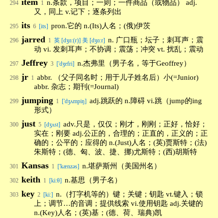
item
n.条款，项目；一则；一件商品（或物品） adj.
294
1
又，同上 v.记下；逐条列出
its
pron.它的 n.(Its)人名；(俄)伊茨
295
6
[its]
jarred
n. 广口瓶；坛子；刺耳声；震
296
1
英 [dʒɑː(r)] 美 [dʒɑːr]
动 vi. 发刺耳声；不协调；震荡；冲突 vt. 扰乱；震动
Jeffrey
n.杰弗里（男子名，等于Geoffrey）
297
3
['dʒefri]
jr
abbr. （父子同名时；用于儿子姓名后）小(=Junior)
298
1
abbr. 杂志；期刊(=Journal)
jumping
adj.跳跃的 n.障碍 vi.跳（jump的ing
299
1
['dʒʌmpiŋ]
形式）
just
adv.只是，仅仅；刚才，刚刚；正好，恰好；
300
5
[dʒʌst]
实在；刚要 adj.公正的，合理的；正直的，正义的；正
确的；公平的；应得的 n.(Just)人名；(英)贾斯特；(法)
朱斯特；(德、匈、波、捷、挪)尤斯特；(西)胡斯特
Kansas
n.堪萨斯州（美国州名）
301
1
['kænzəs]
keith
n.基思（男子名）
302
1
[ki:θ]
key
n.（打字机等的）键；关键；钥匙 vt.键入；锁
303
2
[ki:]
上；调节…的音调；提供线索 vi.使用钥匙 adj.关键的
n.(Key)人名；(英)基；(德、荷、瑞典)凯