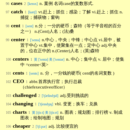
cases
n. 案例 名词case的复数形式.
96
2
[keɪsɪs]
catch
vt.赶上；抓住；感染；了解 vi.赶上；抓住 n.
97
1
[kætʃ]
捕捉；捕获物；窗钩
cent
n.分；一分的硬币；森特（等于半音程的百分
98
1
[sent]
之一） n.(Cent)人名；(法)桑
center
n.中心，中央；中锋；中心点 vi.居中，被
99
1
['sentə]
置于中心 vt.集中，使聚集在一点；定中心 adj.中央
的，位在正中的 n.(Center)人名；(英)森特
centers
n. 中心；集中点 v. 居中；使集
100
1
英 ['sentə] 美 ['sentər]
中 =centre<英>
cents
n. 分，一分钱的硬币( cent的名词复数 )
101
1
[sents]
CEO
abbr.首席执行官；执行总裁
102
1
（chiefexecutiveofficer）
challenged
adj.受到挑战的
103
2
['tʃælindʒid]
changing
vbl. 变更；换车；兑换
104
1
['tʃeɪndʒɪŋ]
charts
n. 图表；规划图；排行榜 v. 制成
105
1
英 [tʃɑːt] 美 [tʃɑːrt]
图表；绘制地图；规划
cheaper
adj. 比较便宜的
106
2
['tʃiːpər]