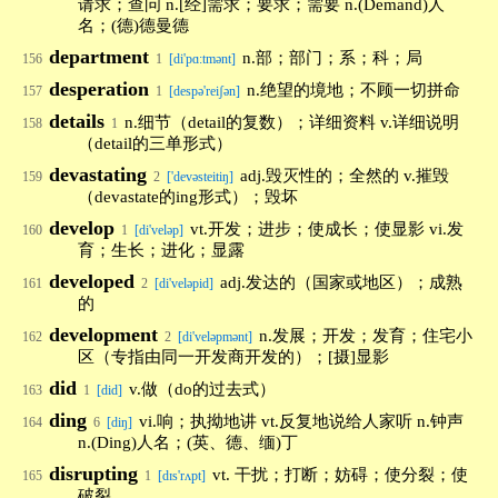
请求；查问 n.[经]需求；要求；需要 n.(Demand)人
名；(德)德曼德
department
n.部；部门；系；科；局
156
1
[di'pɑ:tmənt]
desperation
n.绝望的境地；不顾一切拼命
157
1
[despə'reiʃən]
details
n.细节（detail的复数）；详细资料 v.详细说明
158
1
（detail的三单形式）
devastating
adj.毁灭性的；全然的 v.摧毁
159
2
['devəsteitiŋ]
（devastate的ing形式）；毁坏
develop
vt.开发；进步；使成长；使显影 vi.发
160
1
[di'veləp]
育；生长；进化；显露
developed
adj.发达的（国家或地区）；成熟
161
2
[di'veləpid]
的
development
n.发展；开发；发育；住宅小
162
2
[di'veləpmənt]
区（专指由同一开发商开发的）；[摄]显影
did
v.做（do的过去式）
163
1
[did]
ding
vi.响；执拗地讲 vt.反复地说给人家听 n.钟声
164
6
[diŋ]
n.(Ding)人名；(英、德、缅)丁
disrupting
vt. 干扰；打断；妨碍；使分裂；使
165
1
[dɪs'rʌpt]
破裂