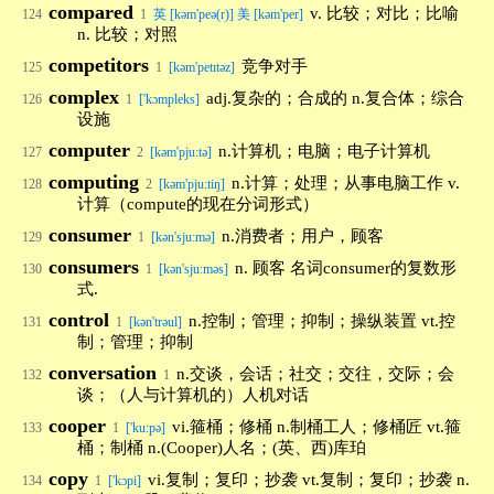
compared
v. 比较；对比；比喻
124
1
英 [kəm'peə(r)] 美 [kəm'per]
n. 比较；对照
competitors
竞争对手
125
1
[kəm'petɪtəz]
complex
adj.复杂的；合成的 n.复合体；综合
126
1
['kɔmpleks]
设施
computer
n.计算机；电脑；电子计算机
127
2
[kəm'pju:tə]
computing
n.计算；处理；从事电脑工作 v.
128
2
[kəm'pju:tiŋ]
计算（compute的现在分词形式）
consumer
n.消费者；用户，顾客
129
1
[kən'sju:mə]
consumers
n. 顾客 名词consumer的复数形
130
1
[kən'sjuːməs]
式.
control
n.控制；管理；抑制；操纵装置 vt.控
131
1
[kən'trəul]
制；管理；抑制
conversation
n.交谈，会话；社交；交往，交际；会
132
1
谈；（人与计算机的）人机对话
cooper
vi.箍桶；修桶 n.制桶工人；修桶匠 vt.箍
133
1
['ku:pə]
桶；制桶 n.(Cooper)人名；(英、西)库珀
copy
vi.复制；复印；抄袭 vt.复制；复印；抄袭 n.
134
1
['kɔpi]