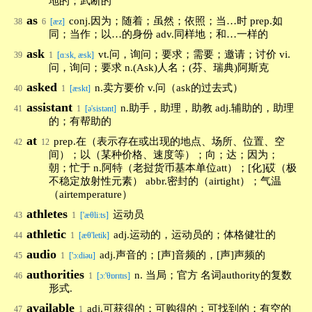
地的；武断的
as
conj.因为；随着；虽然；依照；当…时 prep.如
38
6
[æz]
同；当作；以…的身份 adv.同样地；和…一样的
ask
vt.问，询问；要求；需要；邀请；讨价 vi.
39
1
[ɑ:sk, æsk]
问，询问；要求 n.(Ask)人名；(芬、瑞典)阿斯克
asked
n.卖方要价 v.问（ask的过去式）
40
1
[æskt]
assistant
n.助手，助理，助教 adj.辅助的，助理
41
1
[ə'sistənt]
的；有帮助的
at
prep.在（表示存在或出现的地点、场所、位置、空
42
12
间）；以（某种价格、速度等）；向；达；因为；
朝；忙于 n.阿特（老挝货币基本单位att）；[化]砹（极
不稳定放射性元素） abbr.密封的（airtight）；气温
（airtemperature）
athletes
运动员
43
1
['æθliːts]
athletic
adj.运动的，运动员的；体格健壮的
44
1
[æθ'letik]
audio
adj.声音的；[声]音频的，[声]声频的
45
1
['ɔ:diəu]
authorities
n. 当局；官方 名词authority的复数
46
1
[ɔː'θɒrɪtɪs]
形式.
available
adj.可获得的；可购得的；可找到的；有空的
47
1