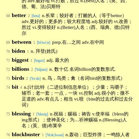
的 adv.最好地 vt.打败，胜过 n.(Best)人名；(英、西、
德、葡、法)贝斯特
better
n.长辈；较好者；打赌的人（等于bettor）
68
2
[betə]
adv.更好的；更多的；较大程度地 adj.较好的 vt.改善；
胜过 vi.变得较好 n.(Better)人名；(西、瑞典、德)贝特
尔
between
prep.在…之间 adv.在中间
69
1
[bi'twi:n]
biden
n. 拜登(姓氏)
70
1
biggest
adj. 最大的
71
1
[bɪgɪst]
billions
n. 数十亿 名词billion的复数形式.
72
2
['bɪljənz]
birds
n. 鸟，鸟类；禽（名词bird的复数形式）
73
2
['bɜːdz]
bit
n.[计]比特（二进位制信息单位）；少量；马嚼子；
74
4
辅币；老一套；一点，一块 vt.控制 adj.很小的；微不
足道的 adv.有点儿；相当 vt.咬（bite的过去式和过去分
词）
blessing
n.祝福；赐福；祷告 v.使幸福（bless的
75
1
['blesiŋ]
ing形式）；使神圣化；为…祈神赐福 n.(Blessing)人
名；(英、德)布莱辛
blockbuster
n.轰动；巨型炸弹；一鸣惊人者
76
1
['blɔk,bʌstə]