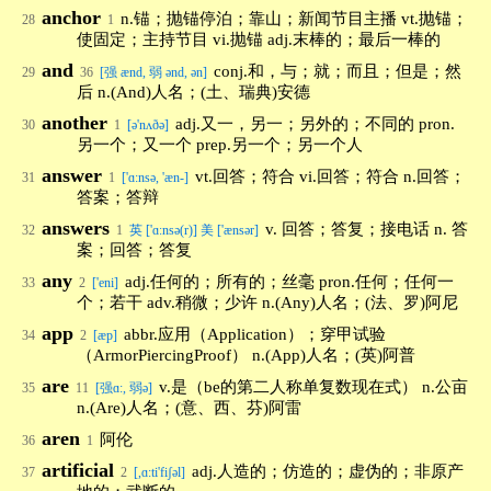
anchor
n.锚；抛锚停泊；靠山；新闻节目主播 vt.抛锚；
28
1
使固定；主持节目 vi.抛锚 adj.末棒的；最后一棒的
and
conj.和，与；就；而且；但是；然
29
36
[强 ænd, 弱 ənd, ən]
后 n.(And)人名；(土、瑞典)安德
another
adj.又一，另一；另外的；不同的 pron.
30
1
[ə'nʌðə]
另一个；又一个 prep.另一个；另一个人
answer
vt.回答；符合 vi.回答；符合 n.回答；
31
1
['ɑ:nsə, 'æn-]
答案；答辩
answers
v. 回答；答复；接电话 n. 答
32
1
英 ['ɑːnsə(r)] 美 ['ænsər]
案；回答；答复
any
adj.任何的；所有的；丝毫 pron.任何；任何一
33
2
['eni]
个；若干 adv.稍微；少许 n.(Any)人名；(法、罗)阿尼
app
abbr.应用（Application）；穿甲试验
34
2
[æp]
（ArmorPiercingProof） n.(App)人名；(英)阿普
are
v.是（be的第二人称单复数现在式） n.公亩
35
11
[强ɑ:, 弱ə]
n.(Are)人名；(意、西、芬)阿雷
aren
阿伦
36
1
artificial
adj.人造的；仿造的；虚伪的；非原产
37
2
[,ɑ:ti'fiʃəl]