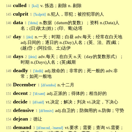
culled
v. 拣选；剔除 n. 剔除
144
1
[kʌl]
culprit
n.犯人，罪犯；被控犯罪的人
145
1
['kʌlprit]
data
n.数据（datum的复数）；资料 n.(Data)人
146
1
['deitə]
名；(日)驮太(姓)；(印、葡)达塔
day
n.一天；时期；白昼 adv.每天；经常在白天地
147
1
[dei]
adj.日间的；逐日的 n.(Day)人名；(英、法、西)戴；
(越)岱；(阿拉伯、土)达伊
days
adv.每天；在白天 n.天（day的复数形式）；
148
2
[deiz]
时期 n.(Days)人名；(英)戴斯
deadly
adj.致命的；非常的；死一般的 adv.非
149
1
['dedli]
常；如死一般地
December
n.十二月
150
1
[di'sembə]
decent
adj.正派的；得体的；相当好的
151
2
['di:sənt]
decide
vt.决定；解决；判决 vi.决定，下决心
152
1
[di'said]
defensive
adj.自卫的；防御用的 n.防御；守势
153
1
[di'fensiv]
dejean
德让
154
2
demand
vt.要求；需要；查询 vi.需要；
155
3
[di'mɑ:nd, -'mænd]