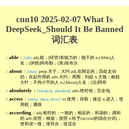
cnn10 2025-02-07 What Is
DeepSeek_Should It Be Banned
词汇表
able
adj.能；[经管]有能力的；能干的 n.(Able)人
1
2
['eibl]
名；(伊朗)阿布勒；(英)埃布尔
about
prep.关于；大约 adj.在附近的；四处走动
2
7
[ə'baut]
的；在起作用的 adv.大约；周围；到处 n.大致；粗枝
大叶；不拘小节的人 n.(About)人名；(法)阿布
absolutely
adv.绝对地；完全地
3
1
['æbsəlju:tli, ,æbsə'lju:tli]
access
vt.使用；存取；接近 n.进入；使
4
1
['ækses, 'æksəs, æk'ses]
用权；通路
according
adj.相符的；一致的；相应的；和谐的；调和
5
1
的 adv.依照；根据；按照 v.给予(accord的现在分词)；
使和谐一致；使符合；使适合