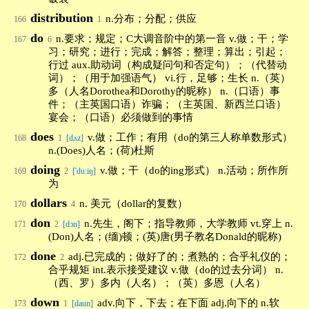
distribution
n.分布；分配；供应
166
1
do
n.要求；规定；C大调音阶中的第一音 v.做；干；学
167
6
习；研究；进行；完成；解答；整理；算出；引起；
行过 aux.助动词（构成疑问句和否定句）；（代替动
词）；（用于加强语气） vi.行，足够；生长 n.（英）
多（人名Dorothea和Dorothy的昵称） n.（口语）事
件；（主英国口语）诈骗；（主英国、新西兰口语）
宴会；（口语）必须做到的事情
does
v.做；工作；有用（do的第三人称单数形式）
168
1
[dʌz]
n.(Does)人名；(荷)杜斯
doing
v.做；干（do的ing形式） n.活动；所作所
169
2
['du:iŋ]
为
dollars
n. 美元（dollar的复数）
170
4
don
n.先生，阁下；指导教师，大学教师 vt.穿上 n.
171
2
[dɔn]
(Don)人名；(缅)顿；(英)唐(男子教名Donald的昵称)
done
adj.已完成的；做好了的；煮熟的；合乎礼仪的；
172
2
合乎规矩 int.表示接受建议 v.做（do的过去分词） n.
（西、罗）多内（人名）；（英）多恩（人名）
down
adv.向下，下去；在下面 adj.向下的 n.软
173
1
[daun]