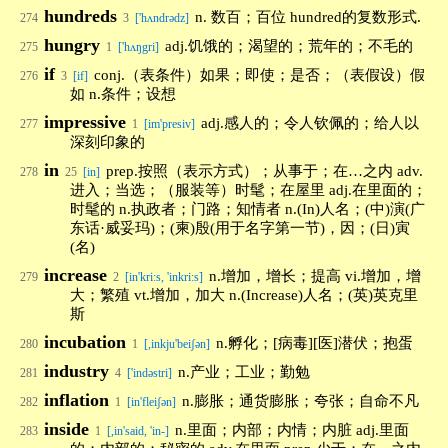
hundreds
n. 数百；百位 hundred的复数形式.
274
3
['hʌndrədz]
hungry
adj.饥饿的；渴望的；荒年的；不毛的
275
1
['hʌŋgri]
if
conj.（表条件）如果；即使；是否；（表假设）假
276
3
[if]
如 n.条件；设想
impressive
adj.感人的；令人钦佩的；给人以
277
1
[im'presiv]
深刻印象的
in
prep.按照（表示方式）；从事于；在…之内 adv.
278
25
[in]
进入；当选；（服装等）时髦；在屋里 adj.在里面的；
时髦的 n.执政者；门路；知情者 n.(In)人名；(中)演(广
东话·威妥玛)；(柬)殷(用于名字第一节)，因；(日)寅
(名)
increase
n.增加，增长；提高 vi.增加，增
279
2
[in'kri:s, 'inkri:s]
大；繁殖 vt.增加，加大 n.(Increase)人名；(英)英克里
斯
incubation
n.孵化；[病毒][医]潜伏；抱蛋
280
1
[,inkju'beiʃən]
industry
n.产业；工业；勤勉
281
4
['indəstri]
inflation
n.膨胀；通货膨胀；夸张；自命不凡
282
1
[in'fleiʃən]
inside
n.里面；内部；内情；内脏 adj.里面
283
1
[,in'said, 'in-]