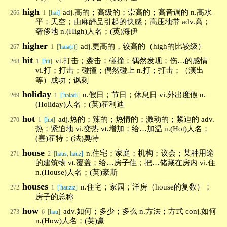
high
adj.高的；高级的；崇高的；高音调的 n.高水
266
1
[hai]
平；天空；由麻醉品引起的快感；高压地带 adv.高；
奢侈地 n.(High)人名；(英)海伊
higher
adj.更高的，较高的（high的比较级）
267
1
['haiə(r)]
hit
vt.打击；袭击；碰撞；偶然发现；伤…的感情
268
1
[hit]
vi.打；打击；碰撞；偶然碰上 n.打；打击；（演出
等）成功；讽刺
holiday
n.假日；节日；休息日 vi.外出度假 n.
269
1
['hɔlədi]
(Holiday)人名；(英)霍利迪
hot
adj.热的；辣的；热情的；激动的；紧迫的 adv.
270
1
[hɔt]
热；紧迫地 vi.变热 vt.增加；给…加温 n.(Hot)人名；
(塞)霍特；(法)奥特
house
n.住宅；家庭；机构；议会；某种用途
271
2
[haus, hauz]
的建筑物 vt.覆盖；给…房子住；把…储藏在房内 vi.住
n.(House)人名；(英)豪斯
houses
n.住宅；家园；洋房（house的复数）；
272
1
['hauziz]
房子的总称
how
adv.如何；多少；多么 n.方法；方式 conj.如何
273
6
[hau]
n.(How)人名；(英)豪