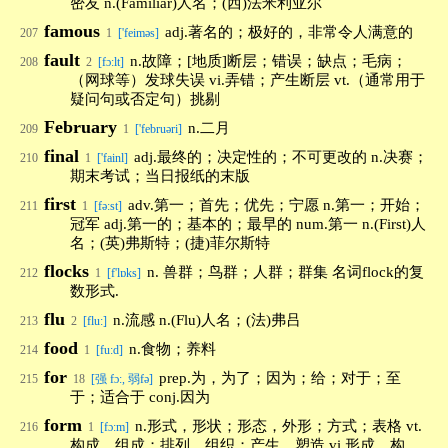
密友 n.(Familiar)人名；(西)法米利亚尔
famous
adj.著名的；极好的，非常令人满意的
207
1
['feiməs]
fault
n.故障；[地质]断层；错误；缺点；毛病；
208
2
[fɔ:lt]
（网球等）发球失误 vi.弄错；产生断层 vt.（通常用于
疑问句或否定句）挑剔
February
n.二月
209
1
['februəri]
final
adj.最终的；决定性的；不可更改的 n.决赛；
210
1
['fainl]
期末考试；当日报纸的末版
first
adv.第一；首先；优先；宁愿 n.第一；开始；
211
1
[fə:st]
冠军 adj.第一的；基本的；最早的 num.第一 n.(First)人
名；(英)弗斯特；(捷)菲尔斯特
flocks
n. 兽群；鸟群；人群；群集 名词flock的复
212
1
[f'lɒks]
数形式.
flu
n.流感 n.(Flu)人名；(法)弗吕
213
2
[flu:]
food
n.食物；养料
214
1
[fu:d]
for
prep.为，为了；因为；给；对于；至
215
18
[强 fɔ:, 弱fə]
于；适合于 conj.因为
form
n.形式，形状；形态，外形；方式；表格 vt.
216
1
[fɔ:m]
构成，组成；排列，组织；产生，塑造 vi.形成，构