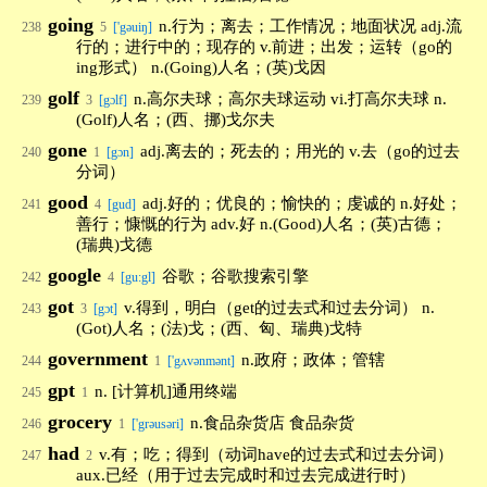
going
n.行为；离去；工作情况；地面状况 adj.流
238
5
['gəuiŋ]
行的；进行中的；现存的 v.前进；出发；运转（go的
ing形式） n.(Going)人名；(英)戈因
golf
n.高尔夫球；高尔夫球运动 vi.打高尔夫球 n.
239
3
[gɔlf]
(Golf)人名；(西、挪)戈尔夫
gone
adj.离去的；死去的；用光的 v.去（go的过去
240
1
[gɔn]
分词）
good
adj.好的；优良的；愉快的；虔诚的 n.好处；
241
4
[gud]
善行；慷慨的行为 adv.好 n.(Good)人名；(英)古德；
(瑞典)戈德
google
谷歌；谷歌搜索引擎
242
4
[gu:gl]
got
v.得到，明白（get的过去式和过去分词） n.
243
3
[gɔt]
(Got)人名；(法)戈；(西、匈、瑞典)戈特
government
n.政府；政体；管辖
244
1
['gʌvənmənt]
gpt
n. [计算机]通用终端
245
1
grocery
n.食品杂货店 食品杂货
246
1
['grəusəri]
had
v.有；吃；得到（动词have的过去式和过去分词）
247
2
aux.已经（用于过去完成时和过去完成进行时）