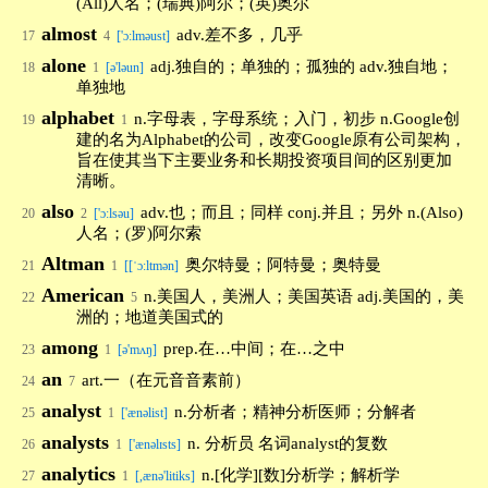
(All)人名；(瑞典)阿尔；(英)奥尔
almost
adv.差不多，几乎
17
4
['ɔ:lməust]
alone
adj.独自的；单独的；孤独的 adv.独自地；
18
1
[ə'ləun]
单独地
alphabet
n.字母表，字母系统；入门，初步 n.Google创
19
1
建的名为Alphabet的公司，改变Google原有公司架构，
旨在使其当下主要业务和长期投资项目间的区别更加
清晰。
also
adv.也；而且；同样 conj.并且；另外 n.(Also)
20
2
['ɔ:lsəu]
人名；(罗)阿尔索
Altman
奥尔特曼；阿特曼；奥特曼
21
1
[[ˈɔ:ltmən]
American
n.美国人，美洲人；美国英语 adj.美国的，美
22
5
洲的；地道美国式的
among
prep.在…中间；在…之中
23
1
[ə'mʌŋ]
an
art.一（在元音音素前）
24
7
analyst
n.分析者；精神分析医师；分解者
25
1
['ænəlist]
analysts
n. 分析员 名词analyst的复数
26
1
['ænəlɪsts]
analytics
n.[化学][数]分析学；解析学
27
1
[,ænə'litiks]