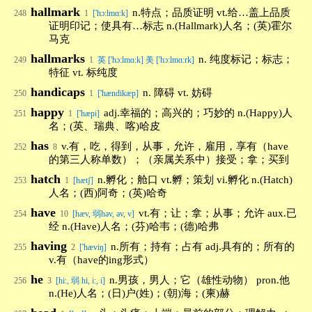
hallmark
n.特点；品质证明 vt.给…盖上品质
248
1
['hɔ:lmɑ:k]
证明印记；使具有…标志 n.(Hallmark)人名；(英)霍尔
马克
hallmarks
n. 纯度标记；标志；
249
1
英 ['hɔːlmɑːk] 美 ['hɔːlmɑːrk]
特征 vt. 标纯度
handicaps
n. 障碍 vt. 妨碍
250
1
['hændikæp]
happy
adj.幸福的；高兴的；巧妙的 n.(Happy)人
251
1
['hæpi]
名；(英、瑞典、喀)哈皮
has
v.有，吃，得到，从事，允许，雇用，享有（have
252
8
的第三人称单数）；（亲属关系中）接受；拿；买到
hatch
n.孵化；舱口 vt.孵；策划 vi.孵化 n.(Hatch)
253
1
[hætʃ]
人名；(西)阿奇；(英)哈奇
have
vt.有；让；拿；从事；允许 aux.已
254
10
[hæv, 弱həv, əv, v]
经 n.(Have)人名；(芬)哈韦；(德)哈弗
having
n.所有；持有；占有 adj.具有的；所有的
255
2
['hæviŋ]
v.有（have的ing形式）
he
n.男孩，男人；它（雄性动物） pron.他
256
3
[hi:, 弱 hi, i:, i]
n.(He)人名；(日)户(姓)；(朝)海；(柬)赫