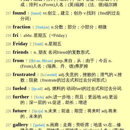
成；排列 n.(Form)人名；(英)福姆；(法、德)福尔姆
found
vt.创立，建立；创办 v.找到（find的过去
217
1
[faund]
分词）
fraction
n.分数；部分；小部分；稍微
218
1
['frækʃən]
fri
abbr. 星期五（=Friday）
219
1
Friday
n.星期五
220
2
['fraidi]
friends
n. 朋友 名词friend的复数形式.
221
1
from
prep.来自，从；由于；今后 n.
222
7
[强frɔm, 弱frəm]
(From)人名；(瑞典、丹、德)弗罗姆
frustrated
adj.失意的，挫败的；泄气的 v.挫
223
1
[frʌ'streitid]
败；阻挠（frustrate的过去式和过去分词形式）
fueled
adj. 燃料的 动词fuel的过去式和过去分词.
224
1
[fjuːədl]
further
adv.进一步地；而且；更远地 adj.更远
225
1
['fə:ðə]
的；深一层的 vt.促进，助长；增进
future
n.未来；前途；期货；将来时 adj.将来
226
1
['fju:tʃə]
的，未来的
gallery
n.画廊；走廊；旁听席；地道 vt.在…修
227
1
['gæləri]