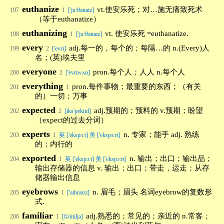
euthanize
vt.使安乐死；对…施无痛致死术
197
1
['ju:θənaiz]
（等于euthanatize）
euthanizing
vt. 使安乐死 =euthanatize.
198
1
['juːθənaɪz]
every
adj.每一的，每个的；每隔…的 n.(Every)人
199
2
['evri]
名；(英)埃夫里
everyone
pron.每个人；人人 n.每个人
200
2
['evriwʌn]
everything
pron.每件事物；最重要的东西；（有关
201
1
的）一切；万事
expected
adj.预期的；预料的 v.预期；盼望
202
2
[iks'pektid]
（expect的过去分词）
experts
n. 专家；能手 adj. 熟练
203
1
英 ['ekspɜːt] 美 ['ekspɜːrt]
的；内行的
exported
n. 输出；出口；输出品；
204
1
英 ['ekspɔːt] 美 ['ekspɔːrt]
输出存储器的信息 v. 输出；出口；带走，运走；从存
储器输出信息
eyebrows
n. 眉毛；眉头 名词eyebrow的复数形
205
1
['aɪbraʊz]
式.
familiar
adj.熟悉的；常见的；亲近的 n.常客；
206
1
[fə'miljə]